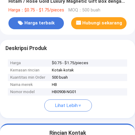
Hitam / Rose Gold Luxury Magnetic Gift Box dengan
Ribbon Closure
Harga：$0.75 - $1.75/pieces
MOQ：500 buah
Harga terbaik
Hubungi sekarang
Deskripsi Produk
Harga
$0.75 - $1.75/pieces
Kemasan rincian
Kotak-kotak
Kuantitas min Order
500 buah
Nama merek
HB
Nomor model
HB0908-NG01
Lihat Lebih
Rincian Kontak