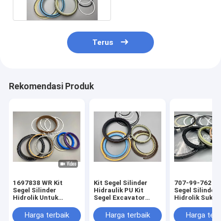
Baik
Terus
Rekomendasi Produk
1697838 WR Kit
Kit Segel Silinder
707-99-76260 
Segel Silinder
Hidraulik PU Kit
Segel Silinder
Hidrolik Untuk
Segel Excavator
Hidrolik Suku
penggali CAT-E313D
Tahan Tekanan
Cadang Excav
80 Derajat
Tinggi Dan Rendah
Harga terbaik
Harga terbaik
Harga terb