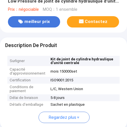
Low Pressure de joint de cylindre hydraulique d'unité
centrale
Prix：négociable
MOQ：1 ensemble
meilleur prix
Contactez
Description De Produit
Kit de joint de cylindre hydraulique
Surligner
d'unité centrale
Capacité
mois 150000set
d'approvisionnement
Certification
ISO9001:2015
Conditions de
L/C, Western Union
paiement
Délai de livraison
5-8 jours
Détails d'emballage
Sachet en plastique
Regardez plus