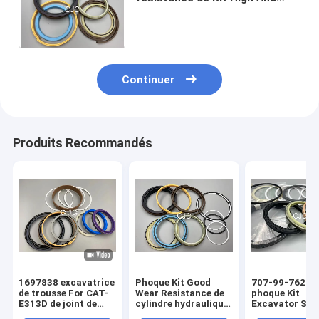
Low Pressure de joint de
cylindre hydraulique d'unité
centrale
Continuer
Produits Recommandés
1697838 excavatrice
Phoque Kit Good
707-99-76260
de trousse For CAT-
Wear Resistance de
phoque Kit
E313D de joint de
cylindre hydraulique
Excavator Spa
cylindre hydraulique
de bouteur de PTFE
Parts de cylin