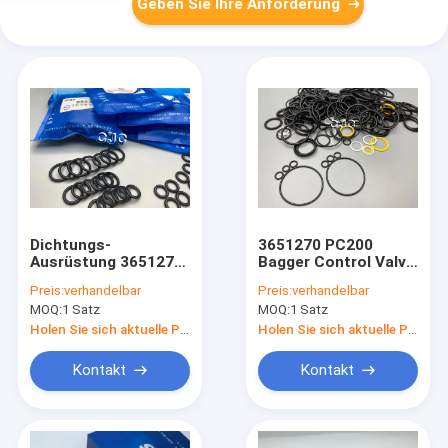
Geben Sie Ihre Anforderung
Dichtungs-
3651270 PC200
Ausrüstung 3651270,
Bagger Control Valve
Reparatur Bausatz
Seal Bausatz With
Preis:
verhandelbar
Preis:
verhandelbar
For CAT320D des
Long Working Life
MOQ:
1 Satz
MOQ:
1 Satz
Ventil-ZAX55 des
Regelventil-ZAX60
Holen Sie sich aktuelle Preis
Holen Sie sich aktuelle Preis
Kontakt
Kontakt