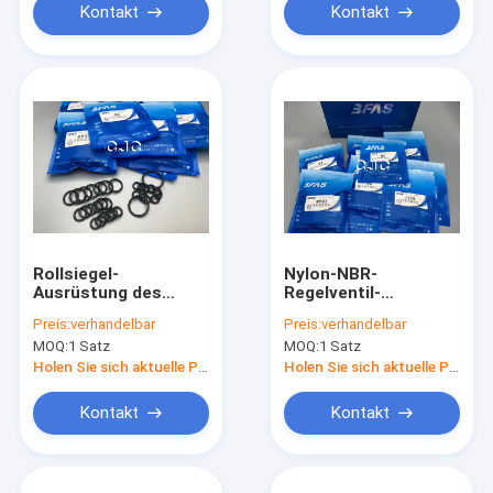
Kontakt
Kontakt
Rollsiegel-
Nylon-NBR-
Ausrüstung des
Regelventil-
Polyurethan-FKM,
Dichtungs-
Preis:
verhandelbar
Preis:
verhandelbar
107-7010 Gummio
Ausrüstung, 107-
MOQ:
1 Satz
MOQ:
1 Satz
Ring Bausatz For
7010 O Ring Bausatz
CAT 336D PC400-5
For CAT336D PC80-1
Holen Sie sich aktuelle Preis
Holen Sie sich aktuelle Preis
Kontakt
Kontakt