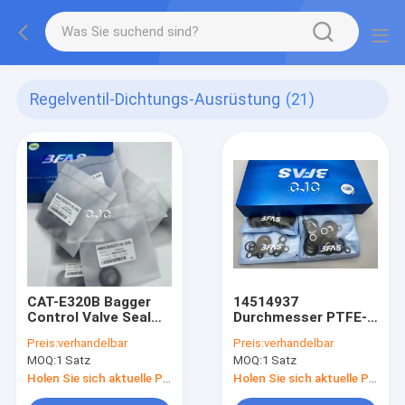
Regelventil-Dichtungs-Ausrüstung
(21)
CAT-E320B Bagger
14514937
Control Valve Seal
Durchmesser PTFE-
Bausatz Controller O
Dichtungs-O Ring Set
Preis:
verhandelbar
Preis:
verhandelbar
Ring Replacement
High Pressure 5-
MOQ:
1 Satz
MOQ:
1 Satz
500mm
Holen Sie sich aktuelle Preis
Holen Sie sich aktuelle Preis