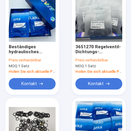
Beständiges
3651270 Regelventil-
hydraulisches
Dichtungs-
Rollsiegel Bausatz
Ausrüstung, Nylono
Preis:
verhandelbar
Preis:
verhandelbar
For EX400-1 EX400-2
Ring Oil Seal For
MOQ:
1 Satz
MOQ:
1 Satz
EX400-3
Excavator SK200
Holen Sie sich aktuelle Preis
Holen Sie sich aktuelle Preis
Kontakt
Kontakt
Zu Hause
Produkte
VR-Show