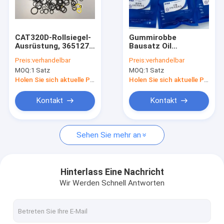
Über uns
Werksbesichtigung
CAT320D-Rollsiegel-
Gummirobbe
Ausrüstung, 3651270
Bausatz Oil
Qualitätskontrolle
Material Ventil-
Resistance For
Preis:
verhandelbar
Preis:
verhandelbar
Öldichtung PUs TPFE
PC200 des
MOQ:
1 Satz
MOQ:
1 Satz
FKM NBR
Regelventil-3651270
Kontakt mit uns
Holen Sie sich aktuelle Preis
Holen Sie sich aktuelle Preis
Neuigkeiten
Kontakt
Kontakt
Rechtssachen
Sehen Sie mehr an
Blog
Hinterlass Eine Nachricht
Wir Werden Schnell Antworten
Hydraulische Rollsiegel-Ausrüstung
Hydraulikpumpe-Dichtungs-Ausrüstung