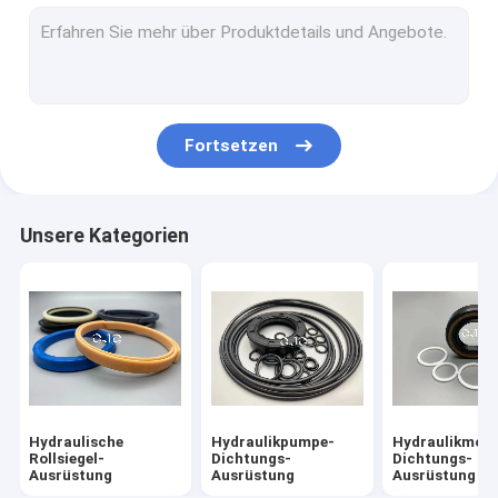
Hydraulikmotor-Dichtungs-Ausrüstung
Regelventil-Dichtungs-Ausrüstung
Mitte-gemeinsame Dichtungs-Ausrüstung
Fortsetzen
O Ring Seal Bausatz
Unterbrecher-Dichtungs-Ausrüstung
Unsere Kategorien
Ventil-Schieber
Bagger Seal Bausatz
Bahn-Regler-Dichtungs-Ausrüstung
Skelett-Öldichtung
Hydraulische
Hydraulikpumpe-
Hydraulikmoto
Sich hin- und herbewegende Öldichtung
Rollsiegel-
Dichtungs-
Dichtungs-
Ausrüstung
Ausrüstung
Ausrüstung