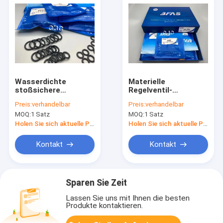
Wasserdichte
Materielle
stoßsichere
Regelventil-
Hydrozylinder-
Gummirobbe
Preis:
verhandelbar
Preis:
verhandelbar
verpackende
Bausatz Hydraulic
MOQ:
1 Satz
MOQ:
1 Satz
Ausrüstungen 107-
For CAT336D SK230-
7010 für PC400-6
6
Holen Sie sich aktuelle Preis
Holen Sie sich aktuelle Preis
CAT 336D
Kontakt
Kontakt
Sparen Sie Zeit
Lassen Sie uns mit Ihnen die besten
Produkte kontaktieren.