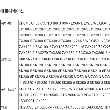
애플리케이션
히다찌 :
UH04-5 UH07-7O/N UH09 UH09-7 EX60-1/2/3/5/6 EX90-1 
EX100-5 EX120-1 EX120-2 EX120-3 EX120-5 EX120-6 EX1
EX200-5 EX200-6 EX210-5 EX220-1 EX220-3 EX220-5 EX2
EX300-5 EX300-6 EX330-3 EX400-1/2/3/5/6 EX450-1/2/
ZAX100-1 ZAX100-2 ZAX135 ZAX200-1/6 ZAX210 ZAX22
ZAX250-8 ZAX270 ZAX330 ZAX350-3 ZAX360 ZAX360-3-
고벨코 :
SK07-N2 SK55 SK60-1 SK60-2 SK60-3 SK60-5 SK60-6 SK1
SK100-6 SK120-1 SK120-2 SK120-3 SK120-5 SK120-6 SK1
SK200-5 SK200-6 SK200-6E SK200-7 SK200-8 SK210-6E S
SK230-6E SK220-3 SK220-6 SK235 SK250-8 SK300-3 SK30
Ｅ SK320-6 SK330-8 SK350 SK350-6 SK350-8 SK400-3 SK
수미토모 :
SH60 SH75 SH100 SH120-1/2/3/5 SH160 SH200-1/A3 SH
SH300-2 SH350 LS2650FJ-2 LS2800CJ/DJ/EJ/FJ-2 LS280
LS3400FJ LS4300
카토 :
HD250SE-2 HD250-5/7 HD307 HD400SE-2 HD400SEN2 HD4