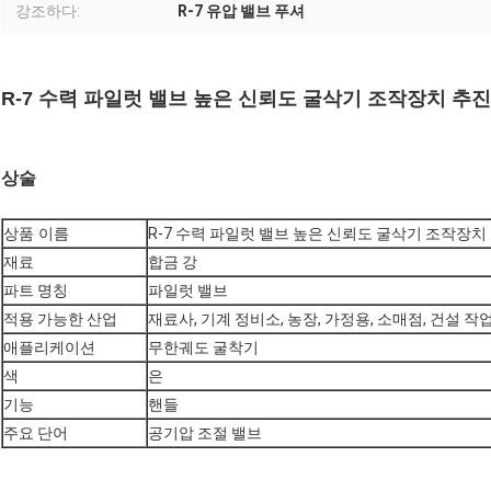
강조하다:
R-7 유압 밸브 푸셔
R-7 수력 파일럿 밸브 높은 신뢰도 굴삭기 조작장치 추
상술
상품 이름
R-7 수력 파일럿 밸브 높은 신뢰도 굴삭기 조작장치
재료
합금 강
파트 명칭
파일럿 밸브
적용 가능한 산업
재료사, 기계 정비소, 농장, 가정용, 소매점, 건설 작
애플리케이션
무한궤도 굴착기
색
은
기능
핸들
주요 단어
공기압 조절 밸브