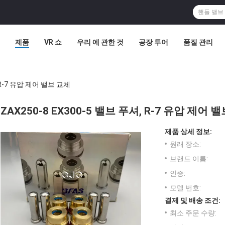
제품
VR 쇼
우리 에 관한 것
공장 투어
품질 관리
, R-7 유압 제어 밸브 교체
ZAX250-8 EX300-5 밸브 푸셔, R-7 유압 제어 
제품 상세 정보:
원래 장소:
브랜드 이름:
인증:
모델 번호:
결제 및 배송 조건:
최소 주문 수량: