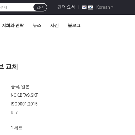
견적 요청
|
Korean
검색
저희와 연락
뉴스
사건
블로그
밸브 교체
중국, 일본
NOK,BFAS,SKF
ISO9001:2015
R-7
1 세트