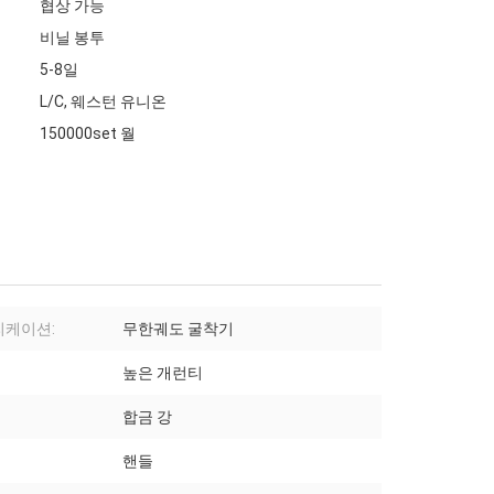
협상 가능
비닐 봉투
5-8일
L/C, 웨스턴 유니온
150000set 월
리케이션:
무한궤도 굴착기
높은 개런티
합금 강
핸들