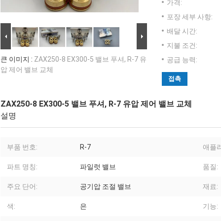
가격:
포장 세부 사항:
배달 시간:
지불 조건:
큰 이미지 :
ZAX250-8 EX300-5 밸브 푸셔, R-7 유
공급 능력:
압 제어 밸브 교체
접촉
ZAX250-8 EX300-5 밸브 푸셔, R-7 유압 제어 밸브 교체
설명
부품 번호:
R-7
애플
파트 명칭:
파일럿 밸브
품질:
주요 단어:
공기압 조절 밸브
재료:
색:
은
기능: