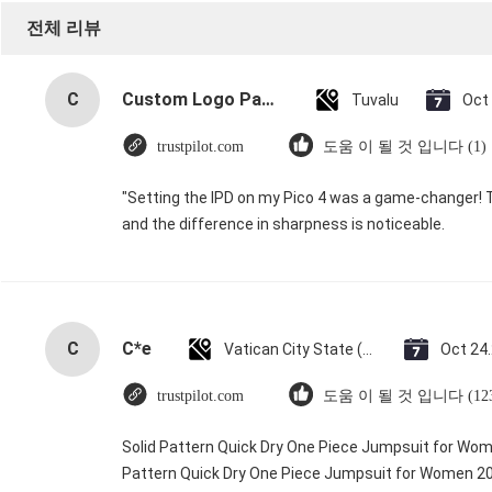
전체 리뷰
C
Custom Logo Paper Cardboard Packing Folding White / Black / Rose Gold Luxury Magnetic Gift Box with Ribbon Closure
Tuvalu
Oct
trustpilot.com
도움 이 될 것 입니다 (1)
"Setting the IPD on my Pico 4 was a game-changer! 
and the difference in sharpness is noticeable.
C
C*e
Vatican City State (Holy See)
Oct 24
trustpilot.com
도움 이 될 것 입니다 (123
Solid Pattern Quick Dry One Piece Jumpsuit for Wo
Pattern Quick Dry One Piece Jumpsuit for Women 