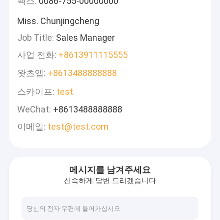
팩스:
0086-755-00000000
Miss. Chunjingcheng
Job Title:
Sales Manager
사업 전화:
+8613911115555
왓츠앱:
+8613488888888
스카이프:
test
WeChat:
+8613488888888
이메일:
test@test.com
메시지를 남겨주세요
신속하게 답변 드리겠습니다