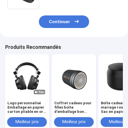
Continuer
Produits Recommandés
Logo personnalisé
Coffret cadeau pour
Boîte cadeau d
Emballage en papier
filles boîte
mariage rose e
carton pliable en or
d'emballage bon
Sac en papier 
blanc / noir / rose
marché
mesure pour la
Luxe boîte cadeau
d'anniversaire
Meilleur prix
Meilleur prix
Meilleur p
magnétique avec