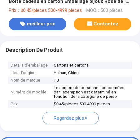
Boîte cadeau en carton Emballage bijoux Rose de la
Saint-Valentin Boîte cadeau
Prix：$0.45/pieces 500-4999 pieces
MOQ：500 pièces
meilleur prix
Contactez
Description De Produit
Détails d'emballage
Cartons et cartons
Lieu d'origine
Hainan, Chine
Nom de marque
HB
Le nombre de personnes concernées
Numéro de modèle
par l'exemption est déterminé en
fonction de la catégorie de perso
Prix
$0.45/pieces 500-4999 pieces
Regardez plus