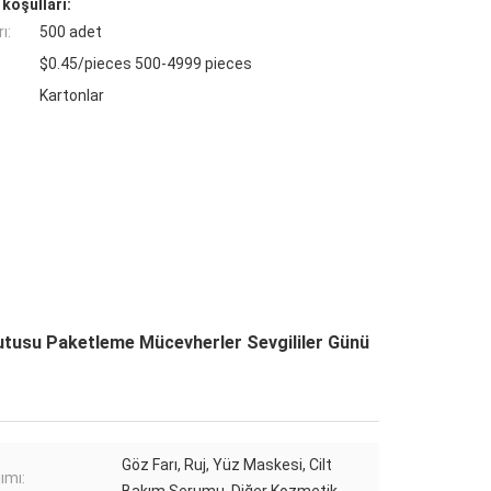
koşulları:
ı:
500 adet
$0.45/pieces 500-4999 pieces
Kartonlar
Kutusu Paketleme Mücevherler Sevgililer Günü
Göz Farı, Ruj, Yüz Maskesi, Cilt
ımı: