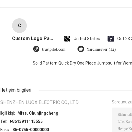
C
Custom Logo Paper Cardboard Packing Folding White / Black / Rose Gold Luxury Magnetic Gift Box with Ribbon Closure
United States
Oct 23.
trustpilot.com
Yardımsever (12)
Solid Pattern Quick Dry One Piece Jumpsuit for W
İletişim bilgileri
SHENZHEN LUOX ELECTRIC CO., LTD.
Sorgunuzu
İlgili kişi:
Miss. Chunjingcheng
Tel:
+8613911115555
Faks:
86-0755-00000000