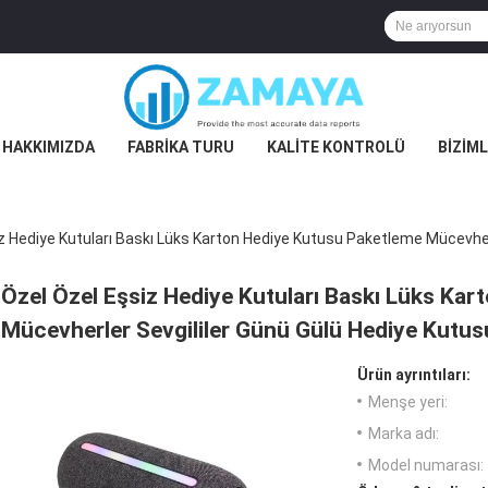
 HAKKIMIZDA
FABRIKA TURU
KALITE KONTROLÜ
BIZIML
z Hediye Kutuları Baskı Lüks Karton Hediye Kutusu Paketleme Mücevher
Özel Özel Eşsiz Hediye Kutuları Baskı Lüks Ka
Mücevherler Sevgililer Günü Gülü Hediye Kutus
Ürün ayrıntıları:
Menşe yeri:
Marka adı:
Model numarası: