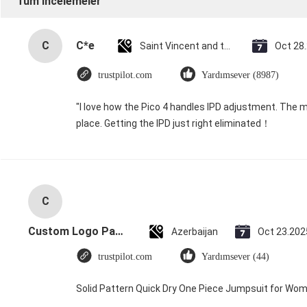
Tüm İncelemeler
C
C*e
Saint Vincent and the Grenadines
Oct 28
trustpilot.com
Yardımsever (8987)
"I love how the Pico 4 handles IPD adjustment. The ma
place. Getting the IPD just right eliminated！
C
Custom Logo Paper Cardboard Packing Folding White / Black / Rose Gold Luxury Magnetic Gift Box with Ribbon Closure
Azerbaijan
Oct 23.202
trustpilot.com
Yardımsever (44)
Solid Pattern Quick Dry One Piece Jumpsuit for W