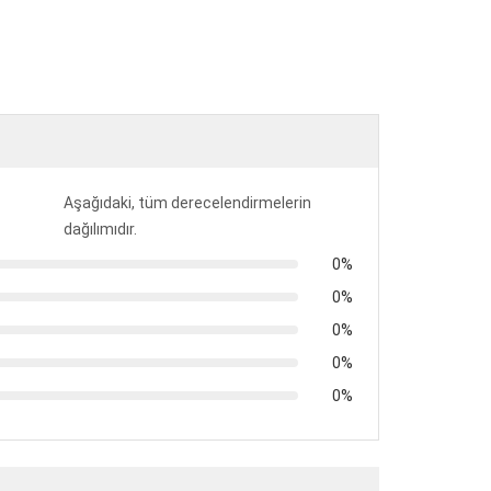
Aşağıdaki, tüm derecelendirmelerin
dağılımıdır.
0%
0%
0%
0%
0%