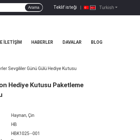
Teklif isteği
|
Turkish
Arama
E İLETIŞIM
HABERLER
DAVALAR
BLOG
ler Sevgililer Günü Gülü Hediye Kutusu
rton Hediye Kutusu Paketleme
u
Haynan, Çin
HB
HBK1025--001