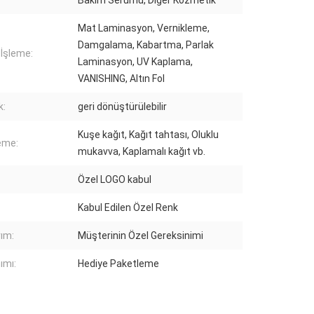
Bakım Serumu, Diğer Kozmetik
Mat Laminasyon, Vernikleme,
Damgalama, Kabartma, Parlak
 İşleme:
Laminasyon, UV Kaplama,
VANISHING, Altın Fol
k:
geri dönüştürülebilir
Kuşe kağıt, Kağıt tahtası, Oluklu
eme:
mukavva, Kaplamalı kağıt vb.
Özel LOGO kabul
Kabul Edilen Özel Renk
ım:
Müşterinin Özel Gereksinimi
ımı:
Hediye Paketleme