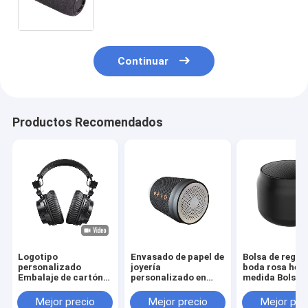
Joyería Caja de regalo de San
Valentín Rosa
Continuar
Productos Recomendados
Logotipo
Envasado de papel de
Bolsa de regal
personalizado
joyería
boda rosa hec
Embalaje de cartón
personalizado en
medida Bolsa 
de papel Plegable
caja de regalo para
papel para la f
Blanco / Negro / Oro
niñas caja de
de cumpleaños
Mejor precio
Mejor precio
Mejor pre