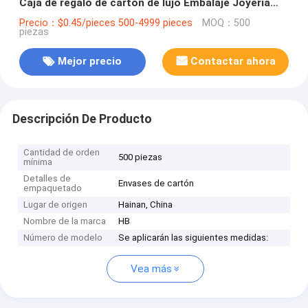
Caja de regalo de cartón de lujo Embalaje Joyería
Caja de regalo de San Valentín Rosa
Precio：$0.45/pieces 500-4999 pieces
MOQ：500
piezas
Mejor precio
Contactar ahora
Descripción De Producto
Cantidad de orden
500 piezas
mínima
Detalles de
Envases de cartón
empaquetado
Lugar de origen
Hainan, China
Nombre de la marca
HB
Número de modelo
Se aplicarán las siguientes medidas:
Vea más