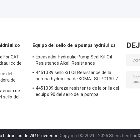
DEJ
hidráulico
Equipo del sello de la pompa hydráulica
o For CAT-
Excavador Hydraulic Pump Seal Kit Oil
idráulico de
Resistance Alkali Resistance
4451039 sello Kit Oil Resistance de la
ce del
pompa hydráulica de KOMATSU PC130-7
ladora de
4451039 dureza resistente de la orilla del
stencia de
equipo 90 del sello de la pompa
 sello del
hydráulica del aceite
dro hidráulico de WR Proveedor.
Copyright © 2021 - 2026 Shenzhen LuoX E