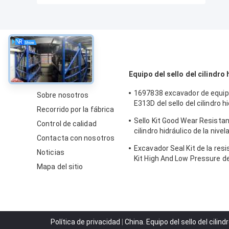
Sobre
Equipo del sello del cilindro 
1697838 excavador de equip
Sobre nosotros
E313D del sello del cilindro h
Recorrido por la fábrica
WR 80 grados
Sello Kit Good Wear Resistan
Control de calidad
cilindro hidráulico de la nive
Contacta con nosotros
PTFE
Excavador Seal Kit de la resi
Noticias
Kit High And Low Pressure del
Mapa del sitio
cilindro hidráulico de la PU
Política de privacidad
|
China. Equipo del sello del cilin