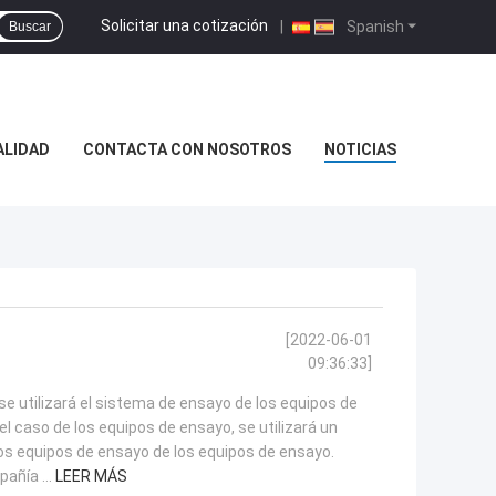
Solicitar una cotización
|
Spanish
Buscar
ALIDAD
CONTACTA CON NOSOTROS
NOTICIAS
[2022-06-01
09:36:33]
se utilizará el sistema de ensayo de los equipos de
l caso de los equipos de ensayo, se utilizará un
os equipos de ensayo de los equipos de ensayo.
añía ...
LEER MÁS