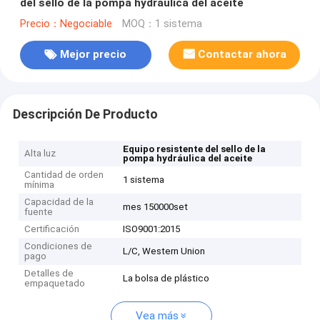
del sello de la pompa hydráulica del aceite
Precio：Negociable
MOQ：1 sistema
Mejor precio
Contactar ahora
Descripción De Producto
Equipo resistente del sello de la
Alta luz
pompa hydráulica del aceite
Cantidad de orden
1 sistema
mínima
Capacidad de la
mes 150000set
fuente
Certificación
ISO9001:2015
Condiciones de
L/C, Western Union
pago
Detalles de
La bolsa de plástico
empaquetado
Vea más