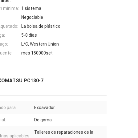
inos:
n mínima:
1 sistema
Negociable
aquetado:
La bolsa de plástico
ga:
5-8 días
ago:
L/C, Western Union
fuente:
mes 150000set
de KOMATSU PC130-7
ado para:
Excavador
ial:
De goma
Talleres de reparaciones de la
trias aplicables: