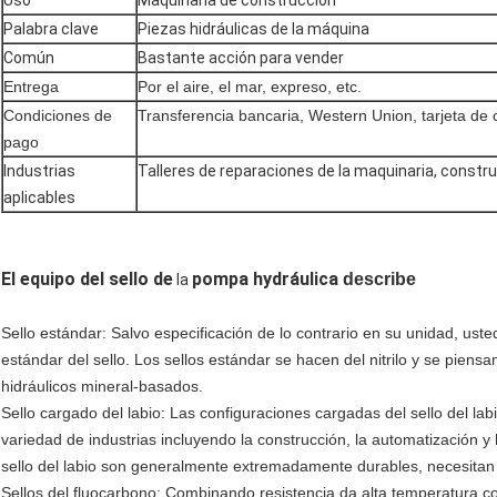
Uso
Maquinaria de construcción
Palabra clave
Piezas hidráulicas de la máquina
Común
Bastante acción para vender
Entrega
Por el aire, el mar, expreso, etc.
Condiciones de
Transferencia bancaria, Western Union, tarjeta de c
pago
Industrias
Talleres de reparaciones de la maquinaria, constr
aplicables
El equipo del sello de
pompa hydráulica
describe
la
Sello estándar: Salvo especificación de lo contrario en su unidad, u
estándar del sello. Los sellos estándar se hacen del nitrilo y se piens
hidráulicos mineral-basados.
Sello cargado del labio: Las configuraciones cargadas del sello del la
variedad de industrias incluyendo la construcción, la automatización y
sello del labio son generalmente extremadamente durables, necesitan 
Sellos del fluocarbono: Combinando resistencia da alta temperatura con