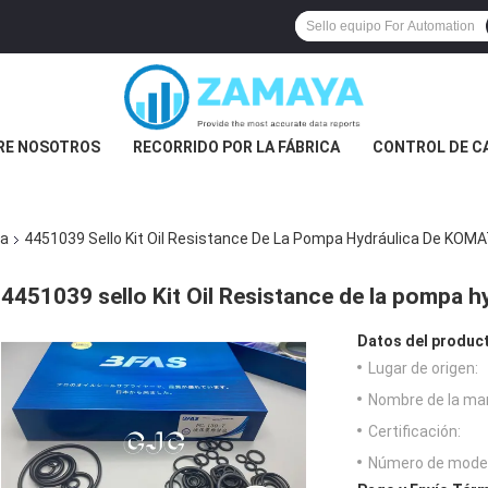
RE NOSOTROS
RECORRIDO POR LA FÁBRICA
CONTROL DE C
ca
4451039 Sello Kit Oil Resistance De La Pompa Hydráulica De KO
4451039 sello Kit Oil Resistance de la pompa
Datos del produc
Lugar de origen:
Nombre de la ma
Certificación:
Número de model