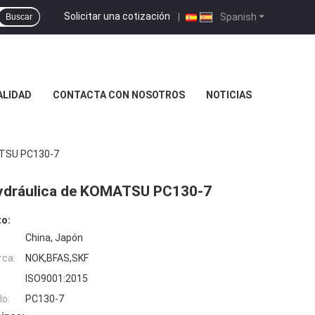
Solicitar una cotización
|
Spanish
Buscar
ALIDAD
CONTACTA CON NOSOTROS
NOTICIAS
MATSU PC130-7
 hydráulica de KOMATSU PC130-7
to:
China, Japón
rca:
NOK,BFAS,SKF
ISO9001:2015
o:
PC130-7