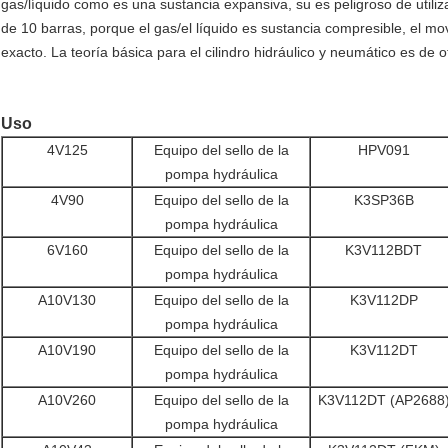
gas/líquido como es una sustancia expansiva, su es peligroso de utiliza
de 10 barras, porque el gas/el líquido es sustancia compresible, el mo
exacto. La teoría básica para el cilindro hidráulico y neumático es de
Uso
4V125
Equipo del sello de la
HPV091
pompa hydráulica
4V90
Equipo del sello de la
K3SP36B
pompa hydráulica
6V160
Equipo del sello de la
K3V112BDT
pompa hydráulica
A10V130
Equipo del sello de la
K3V112DP
pompa hydráulica
A10V190
Equipo del sello de la
K3V112DT
pompa hydráulica
A10V260
Equipo del sello de la
K3V112DT (AP2688
pompa hydráulica