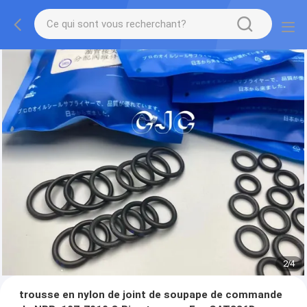
2
/
4
trousse en nylon de joint de soupape de commande