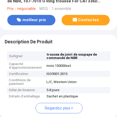
de NBR, 107-7010 O Ring trousse For CAT336D
PC80-1
Prix：négociable
MOQ：1 ensemble
meilleur prix
Contactez
Description De Produit
trousse de joint de soupape de
Surligner
commande de NBR
Capacité
mois 150000set
d'approvisionnement
Certification
ISO9001:2015
Conditions de
L/C, Western Union
paiement
Délai de livraison
5-8 jours
Détails d'emballage
Sachet en plastique
Regardez plus