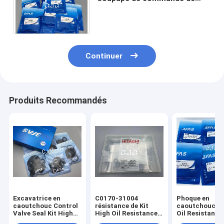
NBR, 107-7010 O Ring trousse
For CAT336D PC80-1
Continuer
Produits Recommandés
Excavatrice en
C0170-31004
Phoque en
caoutchouc Control
résistance de Kit
caoutchouc tr
Valve Seal Kit High
High Oil Resistance
Oil Resistance
Oil Resistance
Temperature de joint
PC200 de soup