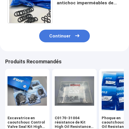
antichoc imperméables de
cylindre hydraulique 107-7010
pour PC400-6 CAT 336D
Continuer
Produits Recommandés
Excavatrice en
C0170-31004
Phoque en
caoutchouc Control
résistance de Kit
caoutchouc tr
Valve Seal Kit High
High Oil Resistance
Oil Resistance