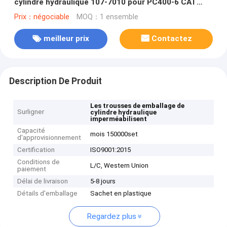
cylindre hydraulique 107-7010 pour PC400-6 CAT
336D
Prix：négociable
MOQ：1 ensemble
meilleur prix
Contactez
Description De Produit
Les trousses de emballage de
Surligner
cylindre hydraulique
imperméabilisent
Capacité
mois 150000set
d'approvisionnement
Certification
ISO9001:2015
Conditions de
L/C, Western Union
paiement
Délai de livraison
5-8 jours
Détails d'emballage
Sachet en plastique
Regardez plus