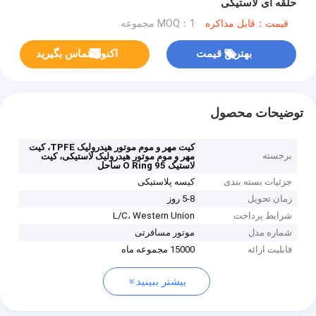
حلقه ای لاستیکی
قیمت：قابل مذاکره
MOQ：1 مجموعه
بهترین قیمت
اکنون تماس بگیرید
توضیحات محصول
کیت مهر و موم موتور هیدرولیک TPFE، کیت
برجسته
مهر و موم موتور هیدرولیک لاستیکی، کیت
لاستیک O Ring 95 ساحل
جزئیات بسته بندی
کیسه پلاستیکی
زمان تحویل
5-8 روز
شرایط پرداخت
L/C، Western Union
شماره مدل
موتور مسافرتی
قابلیت ارائه
15000 مجموعه ماه
بیشتر ببینید