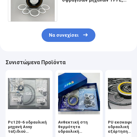
εξάρτηση δαχτυλιδιών
ακτών 90-95 λαστιχένια Ο
Να συνεχίσει
Συνιστώμενα Προϊόντα
Pc120-6 υδραυλική
Ανθεκτική στη
PU εκσκαφέω
μηχανή Assy
θερμότητα
υδραυλική
ταξιδιού
υδραυλική
εξάρτηση
εκσκαφέων
εξάρτηση
σφραγίδων μη