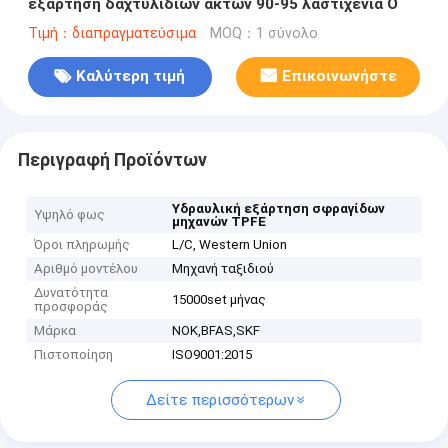
εξάρτηση δαχτυλιδιών ακτών 90-95 λαστιχένια Ο
Τιμή：διαπραγματεύσιμα
MOQ：1 σύνολο
Καλύτερη τιμή
Επικοινωνήστε
Περιγραφή Προϊόντων
Υδραυλική εξάρτηση σφραγίδων
Υψηλό φως
μηχανών TPFE
Όροι πληρωμής
L/C, Western Union
Αριθμό μοντέλου
Μηχανή ταξιδιού
Δυνατότητα
15000set μήνας
προσφοράς
Μάρκα
NOK,BFAS,SKF
Πιστοποίηση
ISO9001:2015
Δείτε περισσότερων