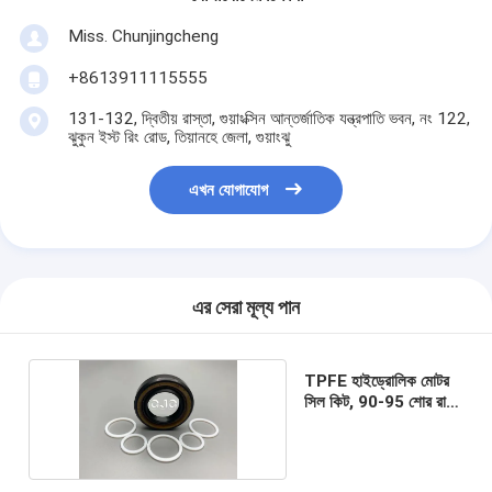
Miss. Chunjingcheng
+8613911115555
131-132, দ্বিতীয় রাস্তা, গুয়াংক্সিন আন্তর্জাতিক যন্ত্রপাতি ভবন, নং 122,
ঝুকুন ইস্ট রিং রোড, তিয়ানহে জেলা, গুয়াংঝু
এখন যোগাযোগ
এর সেরা মূল্য পান
TPFE হাইড্রোলিক মোটর
সিল কিট, 90-95 শোর রাবার
ও রিং কিট