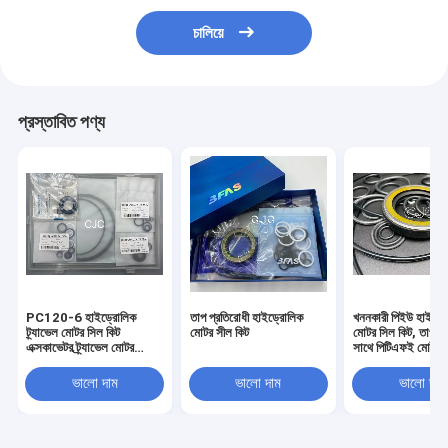
চালিয়ে
প্রস্তাবিত পণ্য
PC120-6 হাইড্রোলিক
তাপ প্রতিরোধী হাইড্রোলিক
খননকারী পিইউ হাইড্র
ট্র্যাভেল মোটর সিল কিট
মোটর সীল কিট
মোটর সিল কিট, তাপ প্
এক্সকাভেটর ট্র্যাভেল মোটর
সাথে পিটিএফই মোটর 
অ্যাসি
কিট
ভালো দাম
ভালো দাম
ভালো দাম