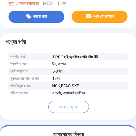
মূল্য：আলোচনাযোগ্য
MOQ：1 সেট
ভালো দাম
এখন যোগাযোগ
পণ্যের বর্ণনা
লক্ষণীয় করা
TPFE হাইড্রোলিক মোটর সীল কিট
উৎপত্তি স্থল
চীন, জাপান
ডেলিভারি সময়
5-8 দিন
ন্যূনতম চাহিদার পরিমাণ
1 সেট
পরিচিতিমুলক নাম
NOK,BFAS,SKF
পরিশোধের শর্ত
এল/সি, ওয়েস্টার্ন ইউনিয়ন
আরো দেখুন
যোগাযোগের ঠিকানা