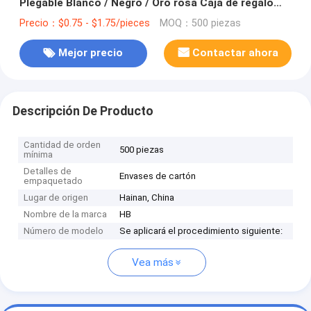
Plegable Blanco / Negro / Oro rosa Caja de regalo
magnética de lujo con cerradura de cinta
Precio：$0.75 - $1.75/pieces
MOQ：500 piezas
Mejor precio
Contactar ahora
Descripción De Producto
Cantidad de orden
500 piezas
mínima
Detalles de
Envases de cartón
empaquetado
Lugar de origen
Hainan, China
Nombre de la marca
HB
Número de modelo
Se aplicará el procedimiento siguiente:
Vea más