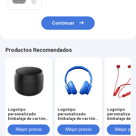
cinta
Continuar
Productos Recomendados
Logotipo
Logotipo
Logotipo
personalizado
personalizado
personalizado
Embalaje de cartón
Embalaje de cartón
Embalaje de c
de papel Plegable
de papel Plegable
de papel Plega
Blanco / Negro / Oro
Blanco / Negro / Oro
Blanco / Negro
Mejor precio
Mejor precio
Mejor pre
rosa Caja de regalo
rosa Caja de regalo
rosa Caja de r