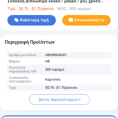
Συσκευή Διπλώσιμο λευκό / μαύρο / ροζ χρυσό
πολυτελές μαγνητικό κουτί δώρων με κλείσιμο με
Τιμή：$0.75 - $1.75/pieces
MOQ：500 τεμάχια
κορδέλα
Καλύτερη τιμή
Επικοινωνήστε
Περιγραφή Προϊόντων
Αριθμό μοντέλου
HB0908-NG01
Μάρκα
HB
Ποσότητα
500 τεμάχια
παραγγελίας min
Συσκευασία
Καρτόνια
λεπτομέρειες
Τιμή
$0.75 - $1.75/pieces
Δείτε περισσότερων