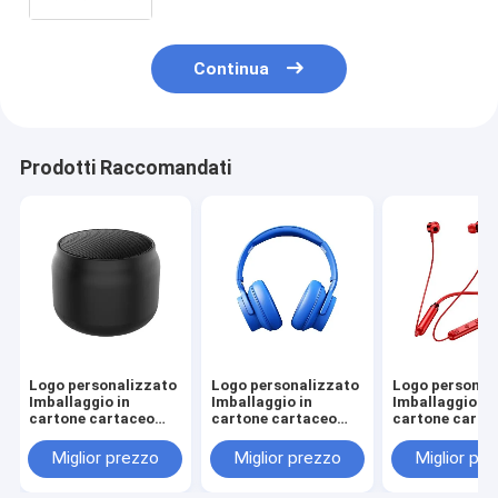
nastro
Continua
Prodotti Raccomandati
Logo personalizzato
Logo personalizzato
Logo personal
Imballaggio in
Imballaggio in
Imballaggio in
cartone cartaceo
cartone cartaceo
cartone carta
Pieghevole Bianco /
Pieghevole Bianco /
Pieghevole Bia
Nero / Oro rosa
Nero / Oro rosa
Nero / Oro ros
Miglior prezzo
Miglior prezzo
Miglior pr
Luxury Magnetic
Luxury Magnetic
Luxury Magnet
Gift Box con
Gift Box con
Gift Box con