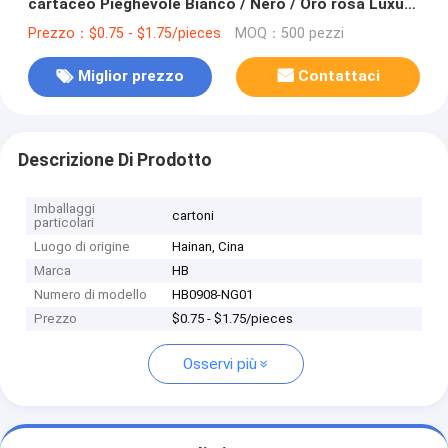
cartaceo Pieghevole Bianco / Nero / Oro rosa Luxury
Magnetic Gift Box con chiusura a nastro
Prezzo：$0.75 - $1.75/pieces
MOQ：500 pezzi
Miglior prezzo
Contattaci
Descrizione Di Prodotto
Imballaggi
cartoni
particolari
Luogo di origine
Hainan, Cina
Marca
HB
Numero di modello
HB0908-NG01
Prezzo
$0.75 - $1.75/pieces
Osservi più