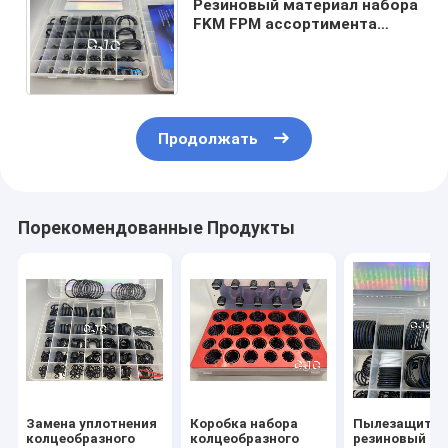
Резиновый материал набора
FKM FPM ассортимента
колцеобразного уплотнения
набивкой для Kobelco
Продолжать
Порекомендованные Продукты
Замена уплотнения
Коробка набора
Пылезащитн
колцеобразного
колцеобразного
резиновый на