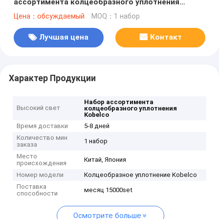
ассортимента колцеобразного уплотнения
набивкой для Kobelco
Цена：обсуждаемый
MOQ：1 набор
Лучшая цена
Контакт
Характер Продукции
Набор ассортимента
Высокий свет
колцеобразного уплотнения
Kobelco
Время доставки
5-8 дней
Количество мин
1 набор
заказа
Место
Китай, Япония
происхождения
Номер модели
Колцеобразное уплотнение Kobelco
Поставка
месяц 15000set
способности
Осмотрите больше