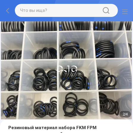
2
/
4
Резиновый материал набора FKM FPM