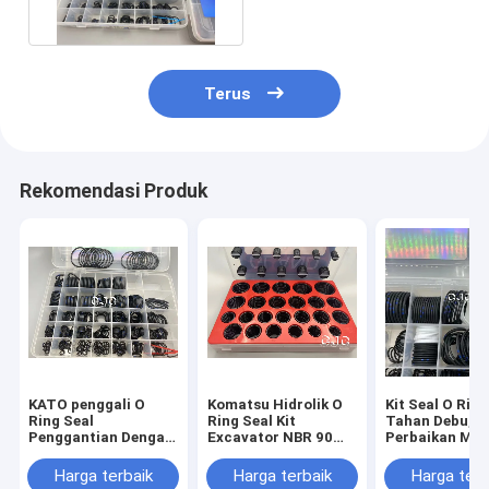
Terus
Rekomendasi Produk
KATO penggali O
Komatsu Hidrolik O
Kit Seal O Ring
Ring Seal
Ring Seal Kit
Tahan Debu, Ki
Penggantian Dengan
Excavator NBR 90
Perbaikan Mot
Bahan FKM NBR
Shore O Ring Kit Box
PTFE Dengan
Tahan Suhu
Kepatuhan RO
Harga terbaik
Harga terbaik
Harga terb