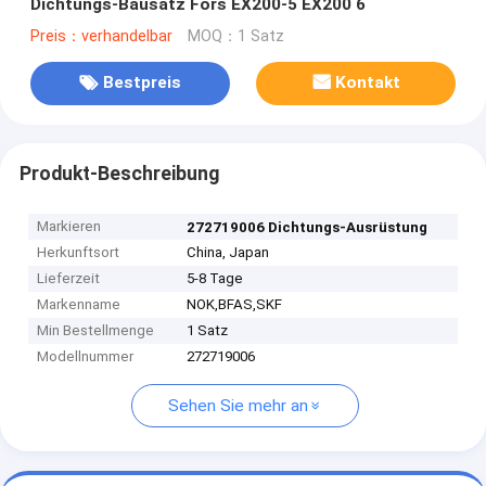
Dichtungs-Bausatz Fors EX200-5 EX200 6
Preis：verhandelbar
MOQ：1 Satz
Bestpreis
Kontakt
Produkt-Beschreibung
Markieren
272719006 Dichtungs-Ausrüstung
Herkunftsort
China, Japan
Lieferzeit
5-8 Tage
Markenname
NOK,BFAS,SKF
Min Bestellmenge
1 Satz
Modellnummer
272719006
Sehen Sie mehr an