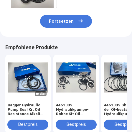
Fortsetzen
Empfohlene Produkte
Bagger Hydraulic
4451039
4451039 Shor
Pump Seal Kit Oil
Hydraulikpumpe-
der Öl-beständ
Resistance Alkali
Robbe Kit Oil
Hydraulikpum
Resistance
Resistance
Dichtungs-
KOMATSU PC130-7
Ausrüstungs-
Bestpreis
Bestpreis
Bestprei