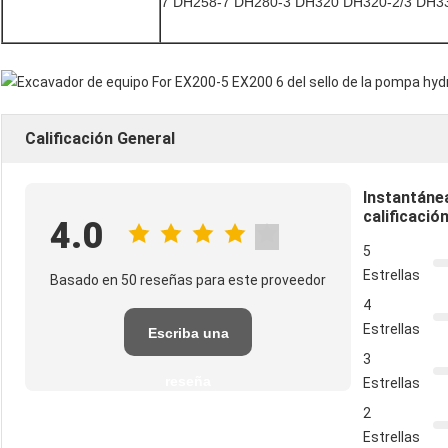
7 DH258-7 DH280-3 DH320 DH320-2/3 DH3
Calificación General
Instantáne
calificació
4.0
5
Estrellas
Basado en 50 reseñas para este proveedor
4
Estrellas
Escriba una
3
reseña
Estrellas
2
Estrellas