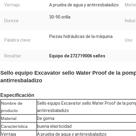
Ventaja:
A prueba de agua y antirresbaladizo
Mater
30-90 orilla
Dureza:
Indus
Piezas hidráulicas de la máquina
Palabra clave:
Uso:
Resaltar:
Equipo de 272719006 sellos
Sello equipo Excavator sello Water Proof de la pom
antirresbaladizo
Especificación
Nombre de
Sello equipo Excavator sello Water Proof de la po
producto
antirresbaladizo
Material
De goma
Característica
buena elasticidad
Ventaja
A prueba de agua y antirresbaladizo