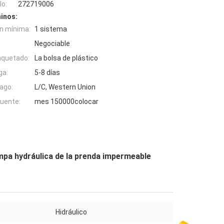
o:
272719006
inos:
n mínima:
1 sistema
Negociable
aquetado:
La bolsa de plástico
ga:
5-8 días
ago:
L/C, Western Union
fuente:
mes 150000colocar
ompa hydráulica de la prenda impermeable
Hidráulico