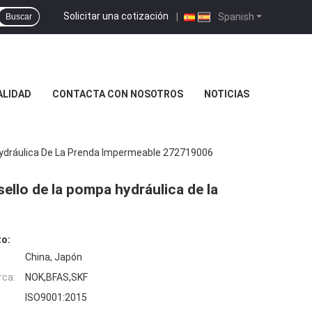
Solicitar una cotización
|
Spanish
Buscar
ALIDAD
CONTACTA CON NOSOTROS
NOTICIAS
Hydráulica De La Prenda Impermeable 272719006
ello de la pompa hydráulica de la
to:
China, Japón
rca:
NOK,BFAS,SKF
ISO9001:2015