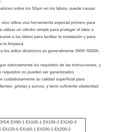
:
icatrices sobre los 50μm en los labios, puede causar
o, sino utilice una herramienta especial primero para
 utilizar un cilindro simple para proteger el labio a
cante a los labios para facilitar la instalación y para
a la limpieza.
ara los sellos dinámicos es generalmente 3000~5000h,
ir estrictamente los requisitos de las instrucciones, y
ros requisitos no pueden ser garantizados.
ebe cuidadosamente su calidad superficial para
tes, grietas y surcos, y tiene suficiente elasticidad
3/5/6 EX90-1 EX100-1 EX100-2 EX100-3
5 EX120-6 EX160-1 EX200-1 EX200-2