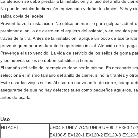
La atención se debe prestar a la instalación y al uso del anillo de cierre
No puede instalar la dirección equivocada y dañar los labios. Si hay c
salida obvia del aceite.
Prevent forzó la instalación. No utilice un martillo para golpear adentr
presionar el anillo de cierre en el agujero del asiento, y en seguida para
través de la tira. Antes de la instalación, aplique un poco de aceite lubri
prevenir quemaduras durante la operación inicial. Atención de la paga 
Prevenga el uso vencido. La vida de servicio de los sellos de goma p
y los nuevos sellos se deben substituir a tiempo.
El tamaño del sello del reemplazo debe ser lo mismo. Es necesario segu
selecciona el mismo tamaño del anillo de cierre, si no la tirantez y ot
Evite usar los viejos sellos. Al usar un nuevo anillo de cierre, compru
asegurarse de que no hay defectos tales como pequeños agujeros, salien
antes de usarla.
Uso
HITACHI:
UH04-5 UH07-7O/N UH09 UH09-7 EX60-1/2/
EX100-5 EX120-1 EX120-2 EX120-3 EX120-