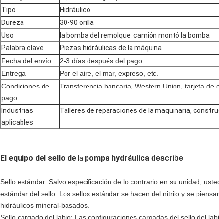
Tipo
Hidráulico
Dureza
30-90 orilla
Uso
la bomba del remolque, camión montó la bomba
Palabra clave
Piezas hidráulicas de la máquina
Fecha del envío
2-3 días después del pago
Entrega
Por el aire, el mar, expreso, etc.
Condiciones de
Transferencia bancaria, Western Union, tarjeta de c
pago
Industrias
Talleres de reparaciones de la maquinaria, constr
aplicables
El equipo del sello de
pompa hydráulica
describe
la
Sello estándar: Salvo especificación de lo contrario en su unidad, u
estándar del sello. Los sellos estándar se hacen del nitrilo y se piens
hidráulicos mineral-basados.
Sello cargado del labio: Las configuraciones cargadas del sello del la