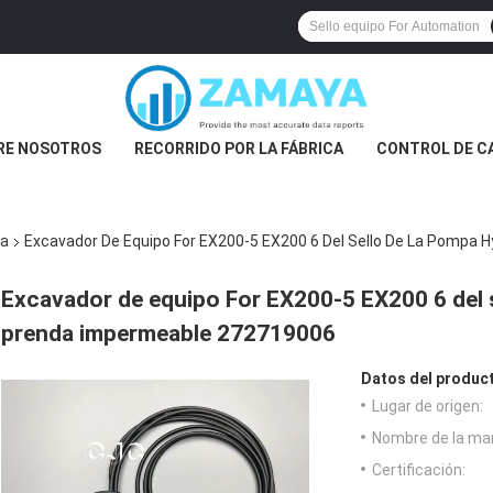
RE NOSOTROS
RECORRIDO POR LA FÁBRICA
CONTROL DE C
ca
Excavador De Equipo For EX200-5 EX200 6 Del Sello De La Pompa 
Excavador de equipo For EX200-5 EX200 6 del s
prenda impermeable 272719006
Datos del produc
Lugar de origen:
Nombre de la ma
Certificación: