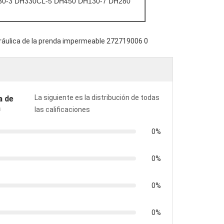
30-3 DH330CL-5 DH450 DH130-7 DH280
La siguiente es la distribución de todas
a de
n
las calificaciones
0%
0%
0%
0%