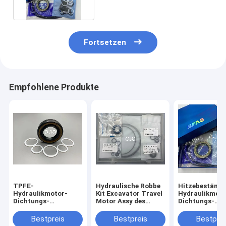
Fortsetzen
Empfohlene Produkte
TPFE-
Hydraulische Robbe
Hitzebeständi
Hydraulikmotor-
Kit Excavator Travel
Hydraulikmoto
Dichtungs-
Motor Assy des
Dichtungs-
Ausrüstung, 90-95
Fahrmotor-PC120-6
Ausrüstung
Ufer Gummio Ring
Bestpreis
Bestpreis
Bestprei
Bausatz