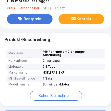
PUs materieller Bagger
Preis：verhandelbar
MOQ：1 Satz
Bestpreis
Kontakt
Produkt-Beschreibung
PU-Fahrmotor-Dichtungs-
Markieren
Ausrüstung
Herkunftsort
China, Japan
Lieferzeit
5-8 Tage
Markenname
NOK,BFAS,SKF
Min Bestellmenge
1 Satz
Modellnummer
Schwingen-Motor
Sehen Sie mehr an