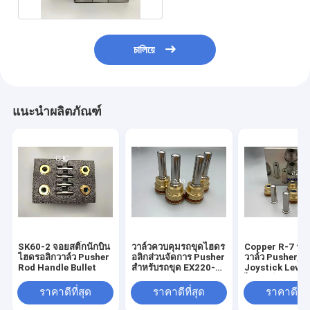
চালিয়ে
แนะนำผลิตภัณฑ์
SK60-2 จอยสติ๊กนักบิน
วาล์วควบคุมรถขุดไฮดร
Copper R-7 รถข
ไฮดรอลิกวาล์ว Pusher
อลิกส่วนจัดการ Pusher
วาล์ว Pusher,
Rod Handle Bullet
สำหรับรถขุด EX220-6
Joystick Lever
PC300-5
ไฮดรอลิก
ราคาดีที่สุด
ราคาดีที่สุด
ราคาดีที่ส