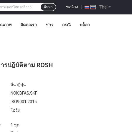
ขออ้าง
|
Thai
ค้นหา
คุณภาพ
ติดต่อเรา
ข่าว
กรณี
บล็อก
มีการปฏิบัติตาม ROSH
จีน ญี่ปุ่น
NOK,BFAS,SKF
ISO9001:2015
โอริง
ำ:
1 ชุด