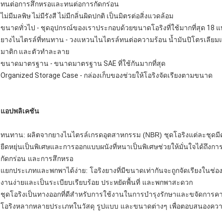
ทนต่อการสึกหรอและทนต่อการกัดกร่อน
ไม่มีมลพิษ ไม่มีรังสี ไม่มีกลิ่นผิดปกติ เป็นมิตรต่อสิ่งแวดล้อม
ขนาดทั่วไป - ชุดอุปกรณ์ของเราประกอบด้วยขนาดโอริงที่ใช้มากที่สุด 18 
ยางไนไตรล์ที่ทนทาน - วงแหวนไนไตรล์ทนต่อความร้อน น้ำมันปิโตรเลียมแ
มาติก และตัวทำละลาย
ขนาดมาตรฐาน - ขนาดมาตรฐาน SAE ที่ใช้กันมากที่สุด
Organized Storage Case - กล่องเก็บของช่วยให้โอริงจัดเรียงตามขนาด
แอปพลิเคชัน
ทนทาน: ผลิตจากยางไนไตรล์เกรดอุตสาหกรรม (NBR) ชุดโอริงแต่ละชุดมีความ
ยืดหยุ่นเป็นพิเศษและการออกแบบผนังที่หนาเป็นพิเศษช่วยให้มั่นใจได้ถึงการ
กัดกร่อน และการสึกหรอ
แยกประเภทและพกพาได้ง่าย: โอริงยางที่มีขนาดเท่ากันจะถูกจัดเรียงในช่อ
งานง่ายและเป็นระเบียบเรียบร้อย ประหยัดพื้นที่ และพกพาสะดวก
ชุดโอริงเป็นทางออกที่ดีสำหรับการใช้งานในการบำรุงรักษาและขจัดการคา
โอริงหลากหลายประเภทในวัสดุ รูปแบบ และขนาดต่างๆ เพื่อตอบสนองคว