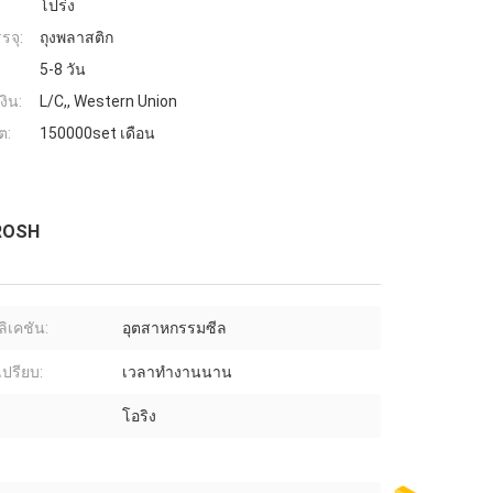
โปร่ง
รจุ:
ถุงพลาสติก
5-8 วัน
งิน:
L/C,, Western Union
ต:
150000set เดือน
 ROSH
ิเคชัน:
อุตสาหกรรมซีล
เปรียบ:
เวลาทำงานนาน
โอริง