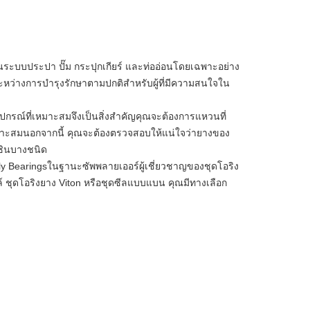
ระบบประปา ปั๊ม กระปุกเกียร์ และท่ออ่อนโดยเฉพาะอย่าง
อระหว่างการบำรุงรักษาตามปกติสำหรับผู้ที่มีความสนใจใน
อุปกรณ์ที่เหมาะสมจึงเป็นสิ่งสำคัญคุณจะต้องการแหวนที่
มาะสมนอกจากนี้ คุณจะต้องตรวจสอบให้แน่ใจว่ายางของ
นซินบางชนิด
ly Bearingsในฐานะซัพพลายเออร์ผู้เชี่ยวชาญของชุดโอริง
รล์ ชุดโอริงยาง Viton หรือชุดซีลแบบแบน คุณมีทางเลือก
.