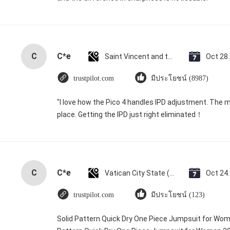
C
C*e
Saint Vincent and the Grenadines
Oct 28
trustpilot.com
มีประโยชน์ (8987)
"I love how the Pico 4 handles IPD adjustment. The ma
place. Getting the IPD just right eliminated！
C
C*e
Vatican City State (Holy See)
Oct 24
trustpilot.com
มีประโยชน์ (123)
Solid Pattern Quick Dry One Piece Jumpsuit for Wo