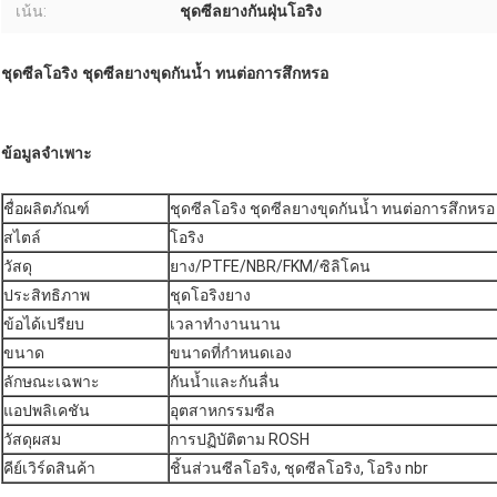
เน้น:
ชุดซีลยางกันฝุ่นโอริง
ชุดซีลโอริง ชุดซีลยางขุดกันน้ำ ทนต่อการสึกหรอ
ข้อมูลจำเพาะ
ชื่อผลิตภัณฑ์
ชุดซีลโอริง ชุดซีลยางขุดกันน้ำ ทนต่อการสึกหรอ
สไตล์
โอริง
วัสดุ
ยาง/PTFE/NBR/FKM/ซิลิโคน
ประสิทธิภาพ
ชุดโอริงยาง
ข้อได้เปรียบ
เวลาทำงานนาน
ขนาด
ขนาดที่กำหนดเอง
ลักษณะเฉพาะ
กันน้ำและกันลื่น
แอปพลิเคชัน
อุตสาหกรรมซีล
วัสดุผสม
การปฏิบัติตาม ROSH
คีย์เวิร์ดสินค้า
ชิ้นส่วนซีลโอริง, ชุดซีลโอริง, โอริง nbr