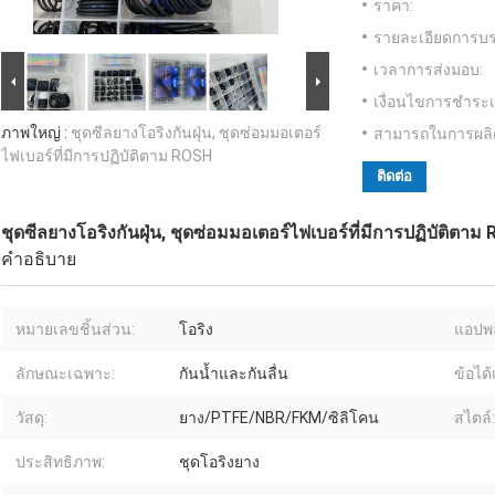
ราคา:
รายละเอียดการบร
เวลาการส่งมอบ:
เงื่อนไขการชำระเ
ภาพใหญ่ :
ชุดซีลยางโอริงกันฝุ่น, ชุดซ่อมมอเตอร์
สามารถในการผลิ
ไฟเบอร์ที่มีการปฏิบัติตาม ROSH
ติดต่อ
ชุดซีลยางโอริงกันฝุ่น, ชุดซ่อมมอเตอร์ไฟเบอร์ที่มีการปฏิบัติตาม
คำอธิบาย
หมายเลขชิ้นส่วน:
โอริง
แอปพล
ลักษณะเฉพาะ:
กันน้ำและกันลื่น
ข้อได้
วัสดุ:
ยาง/PTFE/NBR/FKM/ซิลิโคน
สไตล์:
ประสิทธิภาพ:
ชุดโอริงยาง