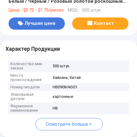
Белый / Черный / Розовый Золотой роскошный
магнитный подарочный ящик с застежкой
Цена：$0.75 - $1.75/pieces
MOQ：500 штук
Лучшая цена
Контакт
Характер Продукции
Количество мин
500 штук
заказа
Место
Хайнань, Китай
происхождения
Номер модели
HB0908-NG01
Упаковывая
картонные
детали
Фирменное
HB
наименование
Осмотрите больше