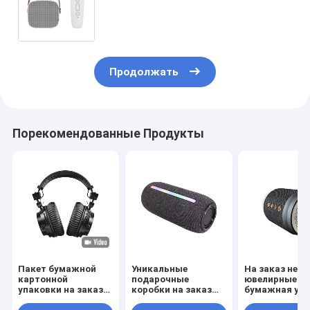
/ Розовый Золотой роскошный
магнитный подарочный ящик с
застежкой
Продолжать
Порекомендованные Продукты
Пакет бумажной
Уникальные
На заказ неб
картонной
подарочные
ювелирные из
упаковки на заказ
коробки на заказ
бумажная уп
Белый / Черный /
Печать роскошные
Подарочная