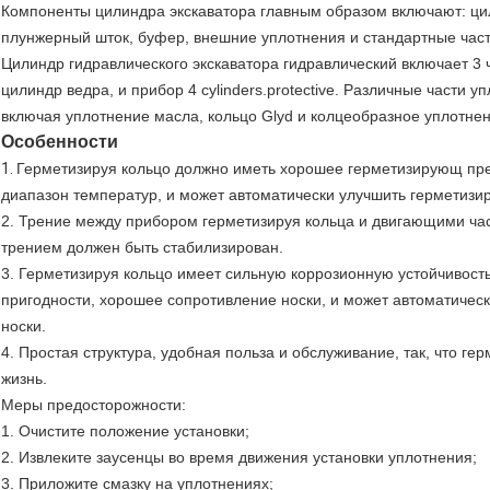
Компоненты цилиндра экскаватора главным образом включают: цил
плунжерный шток, буфер, внешние уплотнения и стандартные част
Цилиндр гидравлического экскаватора гидравлический включает 3 
цилиндр ведра, и прибор 4 cylinders.protective. Различные части 
включая уплотнение масла, кольцо Glyd и колцеобразное уплотне
Особенности
1.
Герметизируя кольцо должно иметь хорошее герметизирующ пре
диапазон температур, и может автоматически улучшить герметизи
2. Трение между прибором герметизируя кольца и двигающими ча
трением должен быть стабилизирован.
3. Герметизируя кольцо имеет сильную коррозионную устойчивость,
пригодности, хорошее сопротивление носки, и может автоматичес
носки.
4. Простая структура, удобная польза и обслуживание, так, что г
жизнь.
Меры предосторожности:
1. Очистите положение установки;
2. Извлеките заусенцы во время движения установки уплотнения;
3. Приложите смазку на уплотнениях;