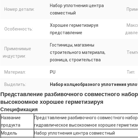
Набор уплотнения центра
Номер детали:
Прим
совместный
Хорошее герметизируя
Макс
Особенность:
представление
давле
Гостиницы, магазины
Применимые
строительного материала,
Темп
индустрии:
розница, строительства
Материал:
PU
Тип:
Выделить:
Набор колцеобразного уплотнения упло
Представление разбивочного совместного набор
высокоомное хорошее герметизируя
Спецификация
Название
Представление разбивочного совместного набор
продукта
гидравлическое высокоомное хорошее герметиз
Модель
Набор уплотнения центра совместный