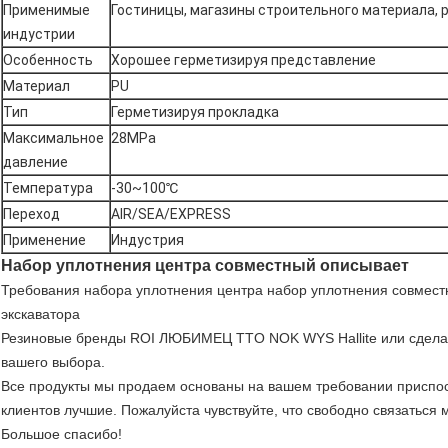
Применимые
Гостиницы, магазины строительного материала, 
индустрии
Особенность
Хорошее герметизируя представление
Материал
PU
Тип
Герметизируя прокладка
Максимальное
28MPa
давление
Температура
-30~100℃
Переход
AIR/SEA/EXPRESS
Применение
Индустрия
Набор уплотнения центра совместный описывает
Требования набора уплотнения центра набор уплотнения совместн
экскаватора
Резиновые бренды ROI ЛЮБИМЕЦ TTO NOK WYS Hallite или сделан
вашего выбора.
Все продукты мы продаем основаны на вашем требовании приспос
клиентов лучшие. Пожалуйста чувствуйте, что свободно связатьс
Большое спасибо!