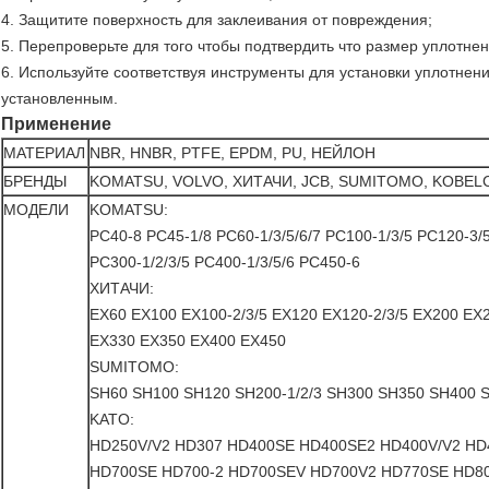
4. Защитите поверхность для заклеивания от повреждения;
5. Перепроверьте для того чтобы подтвердить что размер уплотне
6. Используйте соответствуя инструменты для установки уплотне
установленным.
Применение
МАТЕРИАЛ
NBR, HNBR, PTFE, EPDM, PU, НЕЙЛОН
БРЕНДЫ
KOMATSU, VOLVO, ХИТАЧИ, JCB, SUMITOMO, KOBELC
МОДЕЛИ
KOMATSU:
PC40-8 PC45-1/8 PC60-1/3/5/6/7 PC100-1/3/5 PC120-3/
PC300-1/2/3/5 PC400-1/3/5/6 PC450-6
ХИТАЧИ:
EX60 EX100 EX100-2/3/5 EX120 EX120-2/3/5 EX200 EX2
EX330 EX350 EX400 EX450
SUMITOMO:
SH60 SH100 SH120 SH200-1/2/3 SH300 SH350 SH400 
KATO:
HD250V/V2 HD307 HD400SE HD400SE2 HD400V/V2 HD
HD700SE HD700-2 HD700SEV HD700V2 HD770SE HD8