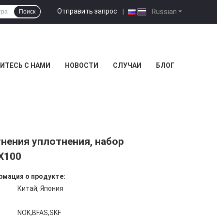
Отправить запрос
|
Russian
Поиск
ИТЕСЬ С НАМИ
НОВОСТИ
СЛУЧАИ
БЛОГ
нения уплотнения, набор
X100
мация о продукте:
Китай, Япония
NOK,BFAS,SKF