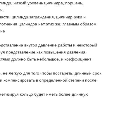
индр, низкий уровень цилиндра, поршень,
и.
части: цилиндр заграждения, цилиндр руки и
уплотнения цилиндра нет этих же, главным образом
ние
дставление внутри давление работы и некоторый
руя представление как повышения давления.
стями должно быть небольшое, и коэффициент
 не легкую для того чтобы постареть, длинный срок
ки компенсировать в определенной степени после
ерметизируя кольцо будет иметь более длинную