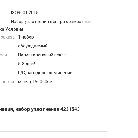
ISO9001:2015
Набор уплотнения центра совместный
ка Условия:
заказа:
1 набор
обсуждаемый
али:
Полиэтиленовый пакет
:
5-8 дней
:
L/C, западное соединение
бности:
месяц 150000set
ения, набор уплотнения 4231543