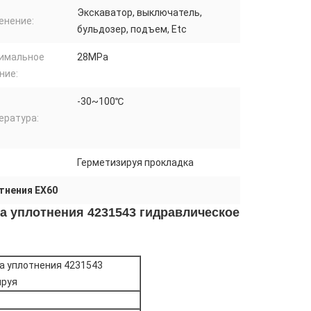
Экскаватор, выключатель,
енение:
бульдозер, подъем, Etc
имальное
28MPa
ние:
-30~100℃
ература:
Герметизируя прокладка
тнения EX60
а уплотнения 4231543 гидравлическое
а уплотнения 4231543
ируя