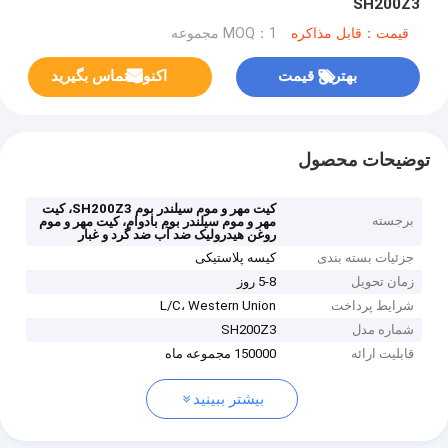
SH200Z3
قیمت：قابل مذاکره
MOQ：1 مجموعه
بهترین قیمت
اکنون تماس بگیرید
توضیحات محصول
کیت مهر و موم سیلندر بوم SH200Z3، کیت
برجسته
مهر و موم سیلندر بوم بادوام، کیت مهر و موم
روغن هیدرولیک ضد آب ضد گرد و غبار
جزئیات بسته بندی
کیسه پلاستیکی
زمان تحویل
5-8 روز
شرایط پرداخت
L/C، Western Union
شماره مدل
SH200Z3
قابلیت ارائه
150000 مجموعه ماه
بیشتر ببینید