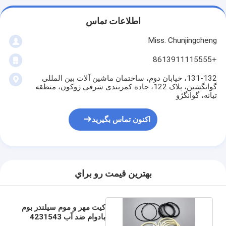
اطلاعات تماس
Miss. Chunjingcheng
+8613911115555
131-132، خیابان دوم، ساختمان ماشین آلات بین المللی
گوانگشین، پلاک 122، جاده کمربندی شرقی ژوکون، منطقه
تیانه، گوانگژو
اکنون تماس بگیرید
بهترين قيمت رو براي
کیت مهر و موم سیلندر بوم
بادوام ضد آب 4231543