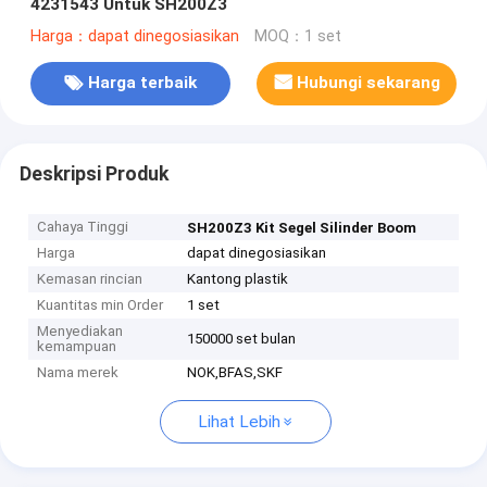
4231543 Untuk SH200Z3
Harga：dapat dinegosiasikan
MOQ：1 set
Harga terbaik
Hubungi sekarang
Deskripsi Produk
Cahaya Tinggi
SH200Z3 Kit Segel Silinder Boom
Harga
dapat dinegosiasikan
Kemasan rincian
Kantong plastik
Kuantitas min Order
1 set
Menyediakan
150000 set bulan
kemampuan
Nama merek
NOK,BFAS,SKF
Lihat Lebih