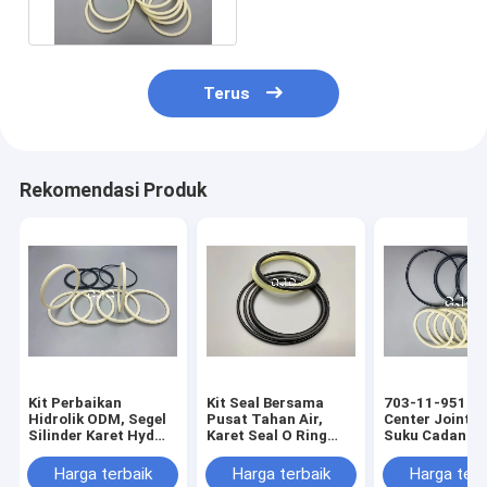
Terus
Rekomendasi Produk
Kit Perbaikan
Kit Seal Bersama
703-11-95120
Hidrolik ODM, Segel
Pusat Tahan Air,
Center Joint Se
Silinder Karet Hyd
Karet Seal O Ring
Suku Cadang
ISO9001: 2015
Mekanik Untuk
Penggantian
SK350-6
Excavator ROI
Harga terbaik
Harga terbaik
Harga terb
Panas