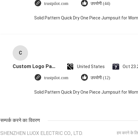
trustpilot.com
उपयोगी (44)
Solid Pattern Quick Dry One Piece Jumpsuit for W
C
Custom Logo Paper Cardboard Packing Folding White / Black / Rose Gold Luxury Magnetic Gift Box with Ribbon Closure
United States
Oct 23.
trustpilot.com
उपयोगी (12)
Solid Pattern Quick Dry One Piece Jumpsuit for W
सम्पर्क करने का विवरण
SHENZHEN LUOX ELECTRIC CO., LTD.
हम करने के लि