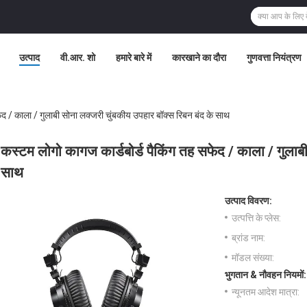
उत्पाद
वी.आर. शो
हमारे बारे में
कारखाने का दौरा
गुणवत्ता नियंत्रण
ेद / काला / गुलाबी सोना लक्जरी चुंबकीय उपहार बॉक्स रिबन बंद के साथ
कस्टम लोगो कागज कार्डबोर्ड पैकिंग तह सफेद / काला / गुलाबी
साथ
उत्पाद विवरण:
उत्पत्ति के प्लेस:
ब्रांड नाम:
मॉडल संख्या:
भुगतान & नौवहन नियमों:
न्यूनतम आदेश मात्रा: