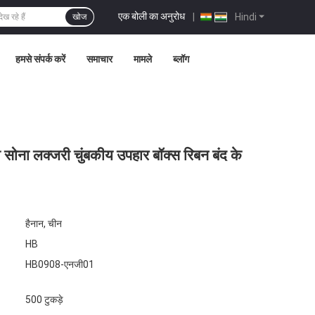
एक बोली का अनुरोध
|
Hindi
खोज
हमसे संपर्क करें
समाचार
मामले
ब्लॉग
 सोना लक्जरी चुंबकीय उपहार बॉक्स रिबन बंद के
हैनान, चीन
HB
HB0908-एनजी01
500 टुकड़े