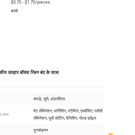
$0.75 - $1.75/pieces
बक्से
बकीय उपहार बॉक्स रिबन बंद के साथ
कपड़े, जूते, अंडरवियर
मैट लैमिनेशन, वार्निशिंग, स्टैम्पिंग, एम्बॉसिंग, ग्लॉसी
ा काम:
लैमिनेशन, यूवी कोटिंग, वैनिशिंग, गोल्ड फ़ॉइल
:
पुनर्चक्रण