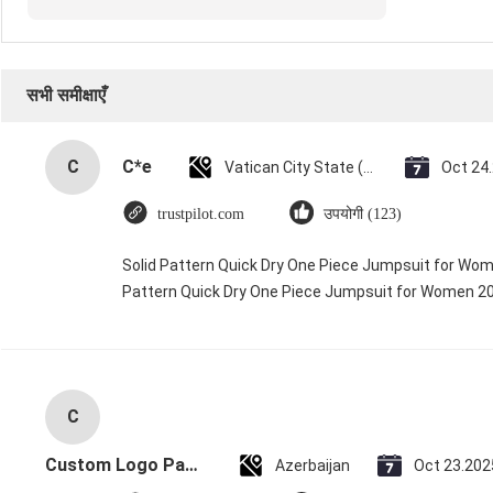
सभी समीक्षाएँ
C
C*e
Vatican City State (Holy See)
Oct 24
trustpilot.com
उपयोगी (123)
Solid Pattern Quick Dry One Piece Jumpsuit for Wo
Pattern Quick Dry One Piece Jumpsuit for Women 
C
Custom Logo Paper Cardboard Packing Folding White / Black / Rose Gold Luxury Magnetic Gift Box with Ribbon Closure
Azerbaijan
Oct 23.202