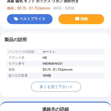
高級 磁気 ギフト ボックス リボン 閉め付き
価格：$0.75 - $1.75/pieces
MOQ：500個
ベストプライス
接触
製品の説明
パッケージの詳細
カートン
ブランド名
HB
モデル番号
HB0908-NG01
価格
$0.75 - $1.75/pieces
最小注文数量
500個
多くを見て下さい
連絡先の詳細