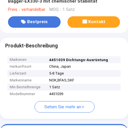
Bagger-EX330-3 mit chemischer Stabilität
Preis：verhandelbar
MOQ：1 Satz
Bestpreis
Kontakt
Produkt-Beschreibung
Markieren
4451039 Dichtungs-Ausrüstung
Herkunftsort
China, Japan
Lieferzeit
5-8 Tage
Markenname
NOK,BFAS,SKF
Min Bestellmenge
1 Satz
Modellnummer
4451039
Sehen Sie mehr an