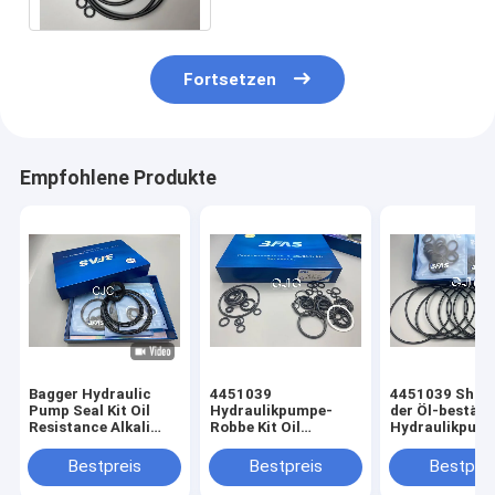
Fortsetzen
Empfohlene Produkte
Bagger Hydraulic
4451039
4451039 Shor
Pump Seal Kit Oil
Hydraulikpumpe-
der Öl-beständ
Resistance Alkali
Robbe Kit Oil
Hydraulikpum
Resistance
Resistance
Dichtungs-
KOMATSU PC130-7
Ausrüstungs-
Bestpreis
Bestpreis
Bestprei