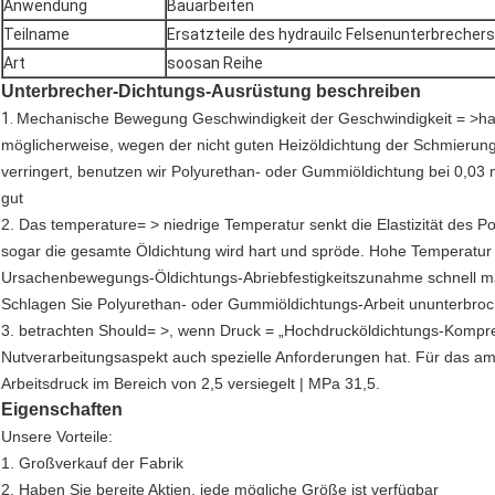
Anwendung
Bauarbeiten
Teilname
Ersatzteile des hydrauilc Felsenunterbrechers
Art
soosan Reihe
Unterbrecher-Dichtungs-Ausrüstung beschreiben
1.
Mechanische Bewegung Geschwindigkeit der Geschwindigkeit = >hamm
möglicherweise, wegen der nicht guten Heizöldichtung der Schmierun
verringert, benutzen wir Polyurethan- oder Gummiöldichtung bei 0,03 m
gut
2. Das temperature= > niedrige Temperatur senkt die Elastizität des
sogar die gesamte Öldichtung wird hart und spröde. Hohe Temperatu
Ursachenbewegungs-Öldichtungs-Abriebfestigkeitszunahme schnell ma
Schlagen Sie Polyurethan- oder Gummiöldichtungs-Arbeit ununterbro
3. betrachten Should= >, wenn Druck = „Hochdrucköldichtungs-Kompr
Nutverarbeitungsaspekt auch spezielle Anforderungen hat. Für das am
Arbeitsdruck im Bereich von 2,5 versiegelt | MPa 31,5.
Eigenschaften
Unsere Vorteile:
1. Großverkauf der Fabrik
2. Haben Sie bereite Aktien, jede mögliche Größe ist verfügbar