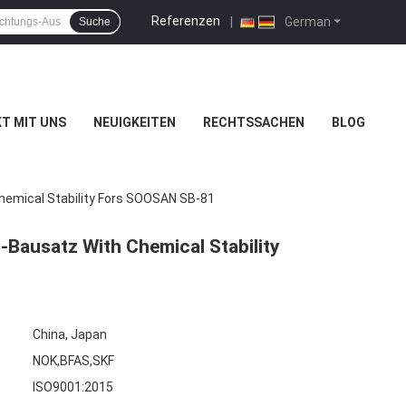
Referenzen
|
German
Suche
T MIT UNS
NEUIGKEITEN
RECHTSSACHEN
BLOG
emical Stability Fors SOOSAN SB-81
ausatz With Chemical Stability
China, Japan
NOK,BFAS,SKF
ISO9001:2015