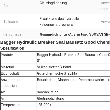
Gleitringdichtung
Anwe
Art:
Indust
Ersatzteile des hydrauilc
Teilname:
Anwe
Felsenunterbrechers
Hervorheben:
Gummidichtungs-Ausrüstung SOOSAN SB-
Bagger Hydraulic Breaker Seal Bausatz Good Chemi
Spezifikation
Produkt
Bagger Hydraulic Breaker Seal Bausatz Good 
81
Material
Vulkanisierter Gummi
Eigenschaft
Gute chemische Stabilität
Anwendbare
Bauarbeiten, Maschinerie-Reparaturwerkstät
Industrien
Art
soosan Reihe
Art
Gleitringdichtung
Temperatur
-25-200℃