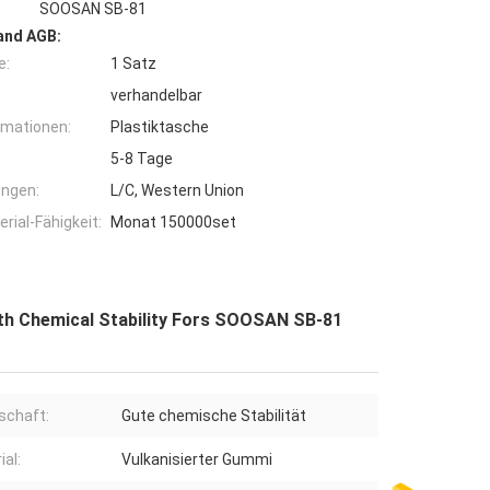
SOOSAN SB-81
and AGB:
e:
1 Satz
verhandelbar
rmationen:
Plastiktasche
5-8 Tage
ngen:
L/C, Western Union
ial-Fähigkeit:
Monat 150000set
h Chemical Stability Fors SOOSAN SB-81
schaft:
Gute chemische Stabilität
ial:
Vulkanisierter Gummi