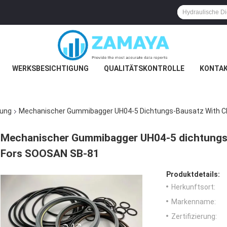
WERKSBESICHTIGUNG
QUALITÄTSKONTROLLE
KONTAK
tung
Mechanischer Gummibagger UH04-5 Dichtungs-Bausatz With Ch
Mechanischer Gummibagger UH04-5 dichtungs-B
Fors SOOSAN SB-81
Produktdetails:
Herkunftsort:
Markenname:
Zertifizierung: