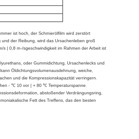
er ist hoch, der Schmierölfilm wird zerstört
g und der Reibung, wird das Ursachenleben groß
/s | 0,8 m-/sgeschwindigkeit im Rahmen der Arbeit ist
 Polyurethans, oder Gummidichtung, Ursachenlecks und
r kann Öldichtungsvolumenausdehnung, weiche,
chen und die Kompressionskapazität verringern.
chen - ℃ 10 vor | + 80 ℃ Temperaturspanne.
essionsdeformation, abstoßender Verdrängungsring,
moniakalische Fett des Treffens, das den besten