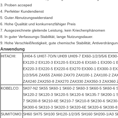
3. Proben acceped
4. Perfekter Kundendienst
5. Guter Abnutzungswiderstand
6. Hohe Qualität und konkurrenzfähiger Preis
7. Ausgezeichnete gleitende Leistung, kein Kriechenphänomen
8. In guter Verfassungs-Stabilität, lange Nutzungsdauer.
9. Hohe Verschleißfestigkeit, gute chemische Stabilität, Antiverdrängu
Anwendung
HITACHI:
UH04-5 UH07-7O/N UH09 UH09-7 EX60-1/2/3/5/6 EX90
EX120-2 EX120-3 EX120-5 EX120-6 EX160-1 EX200-1 
EX220-3 EX220-5 EX220-6 EX270 EX300-1 EX300-3 EX3
1/2/3/5/6 ZAX55 ZAX60 ZAX70 ZAX100-1 ZAX100-2 Z
ZAX240 ZAX250-8 ZAX270 ZAX330 ZAX350-3 ZAX360 
KOBELCO:
SK07-N2 SK55 SK60-1 SK60-2 SK60-3 SK60-5 SK60-6 
SK120-2 SK120-3 SK120-5 SK120-6 SK135-7 SK200-1 
7 SK200-8 SK210-6E SK210-7 SK210-8 SK230-6 SK230
SK300-6 SK310-3 SK320-3 SK320-6E SK320-6 SK330-8
SUMITOMO:
SH60 SH75 SH100 SH120-1/2/3/5 SH160 SH200-1/A3 