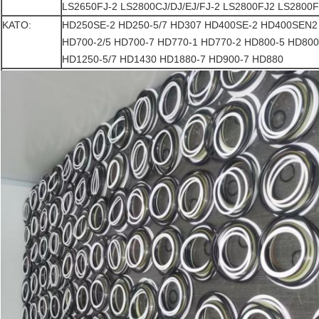
LS2650FJ-2 LS2800CJ/DJ/EJ/FJ-2 LS2800FJ2 LS2800
KATO:
HD250SE-2 HD250-5/7 HD307 HD400SE-2 HD400SEN2 
HD700-2/5 HD700-7 HD770-1 HD770-2 HD800-5 HD800
HD1250-5/7 HD1430 HD1880-7 HD900-7 HD880