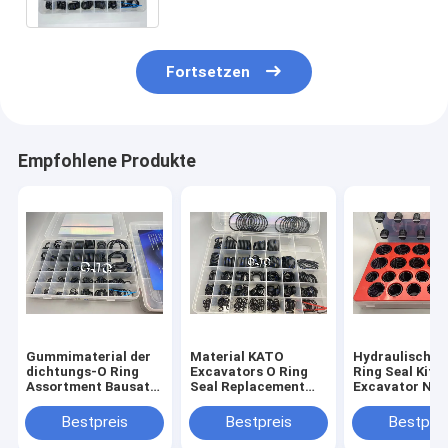
Fortsetzen
Empfohlene Produkte
Gummimaterial der
Material KATO
Hydraulisches
dichtungs-O Ring
Excavators O Ring
Ring Seal Kit
Assortment Bausatz
Seal Replacement
Excavator NBR
FKM FPM für
With Temperature
Ufer O Ring Kit
Kobelco
Widerstand-FKM
KOMATSU
Bestpreis
Bestpreis
Bestprei
NBR