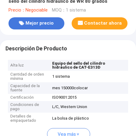
sello del cilindro hidráulico de WR 80 grados
Precio：Negociable
MOQ：1 sistema
Mejor precio
Contactar ahora
Descripción De Producto
Equipo del sello del cilindro
Alta luz
hidráulico de CAT-E313D
Cantidad de orden
1 sistema
mínima
Capacidad de la
mes 150000colocar
fuente
Certificación
ISO9001:2015
Condiciones de
L/C, Western Union
pago
Detalles de
La bolsa de plástico
empaquetado
Vea más