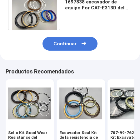
1697838 excavador de
equipo For CAT-E313D del
sello del cilindro hidráulico
de WR 80 grados
Continuar
Productos Recomendados
Sello Kit Good Wear
Excavador Seal Kit
707-99-76260 
Resistance del
de la resistencia de
Kit Excavator 