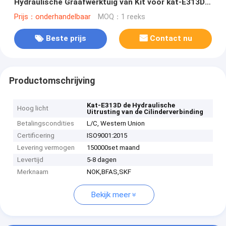
Hydraulische Graafwerktuig van Kit voor kat-E313D
80 Graad
Prijs：onderhandelbaar
MOQ：1 reeks
Beste prijs
Contact nu
Productomschrijving
Kat-E313D de Hydraulische
Hoog licht
Uitrusting van de Cilinderverbinding
Betalingscondities
L/C, Western Union
Certificering
ISO9001:2015
Levering vermogen
150000set maand
Levertijd
5-8 dagen
Merknaam
NOK,BFAS,SKF
Bekijk meer