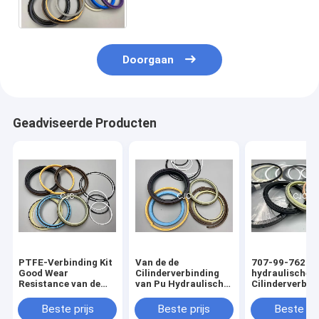
van Kit voor kat-E313D 80
Graad
Doorgaan
Geadviseerde Producten
PTFE-Verbinding Kit
Van de de
707-99-76260
Good Wear
Cilinderverbinding
hydraulische
Resistance van de
van Pu Hydraulisch
Cilinderverbin
Bulldozer de
de
Kit Excavator 
Hydraulische
Weerstandsgraafwerktuig
Parts
Beste prijs
Beste prijs
Beste pri
Cilinder
Seal Kit van Kit High