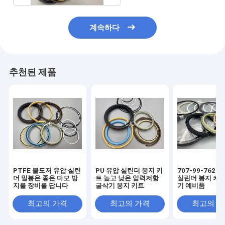
계속하다
추천된 제품
PTFE 불도저 유압 실린
PU 유압 실린더 봉지 키
707-99-7626
더 밀봉은 좋은 마모 방
트 높고 낮은 압력저항
실린더 봉지 키트
지를 장비를 답니다
굴삭기 봉지 키트
기 예비품
최고의 가격
최고의 가격
최고의 