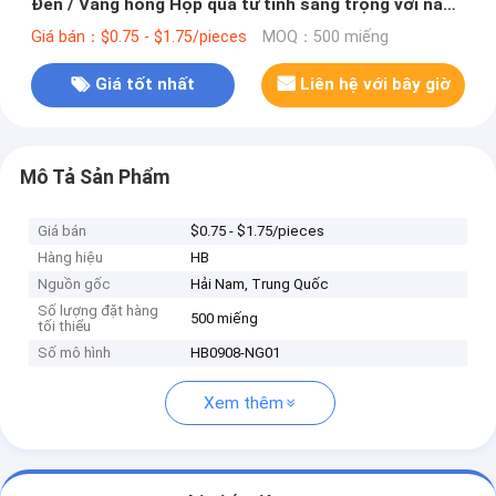
Đen / Vàng hồng Hộp quà từ tính sang trọng với nắp
ruy băng
Giá bán：$0.75 - $1.75/pieces
MOQ：500 miếng
Giá tốt nhất
Liên hệ với bây giờ
Mô Tả Sản Phẩm
Giá bán
$0.75 - $1.75/pieces
Hàng hiệu
HB
Nguồn gốc
Hải Nam, Trung Quốc
Số lượng đặt hàng
500 miếng
tối thiểu
Số mô hình
HB0908-NG01
Xem thêm