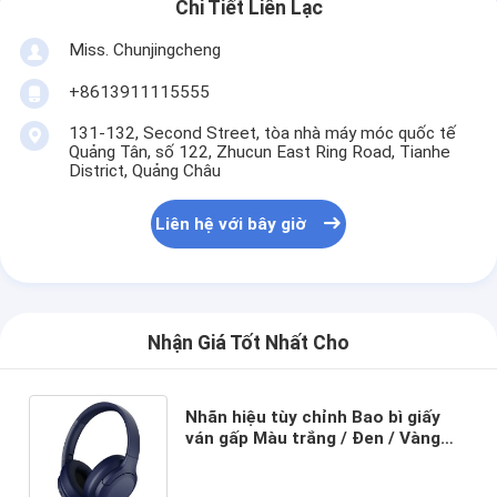
Chi Tiết Liên Lạc
Miss. Chunjingcheng
+8613911115555
131-132, Second Street, tòa nhà máy móc quốc tế
Quảng Tân, số 122, Zhucun East Ring Road, Tianhe
District, Quảng Châu
Liên hệ với bây giờ
Nhận Giá Tốt Nhất Cho
Nhãn hiệu tùy chỉnh Bao bì giấy
ván gấp Màu trắng / Đen / Vàng
hồng Hộp quà từ tính sang trọng
với nắp ruy băng