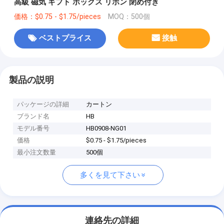
高級 磁気 ギフト ボックス リボン 閉め付き
価格：$0.75 - $1.75/pieces
MOQ：500個
ベストプライス
接触
製品の説明
パッケージの詳細
カートン
ブランド名
HB
モデル番号
HB0908-NG01
価格
$0.75 - $1.75/pieces
最小注文数量
500個
多くを見て下さい
連絡先の詳細