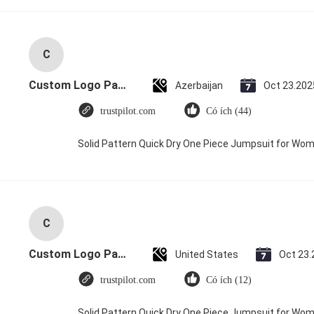
C
Custom Logo Paper Cardboard Packing Folding White / Black / Rose Gold Luxury Magnetic Gift Box with Ribbon Closure
Azerbaijan
Oct 23.202
trustpilot.com
Có ích (44)
Solid Pattern Quick Dry One Piece Jumpsuit for W
C
Custom Logo Paper Cardboard Packing Folding White / Black / Rose Gold Luxury Magnetic Gift Box with Ribbon Closure
United States
Oct 23.
trustpilot.com
Có ích (12)
Solid Pattern Quick Dry One Piece Jumpsuit for W