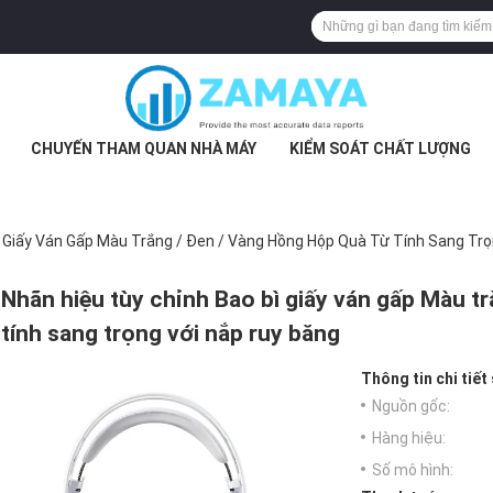
CHUYẾN THAM QUAN NHÀ MÁY
KIỂM SOÁT CHẤT LƯỢNG
ì Giấy Ván Gấp Màu Trắng / Đen / Vàng Hồng Hộp Quà Từ Tính Sang Tr
Nhãn hiệu tùy chỉnh Bao bì giấy ván gấp Màu t
tính sang trọng với nắp ruy băng
Thông tin chi tiết
Nguồn gốc:
Hàng hiệu:
Số mô hình: