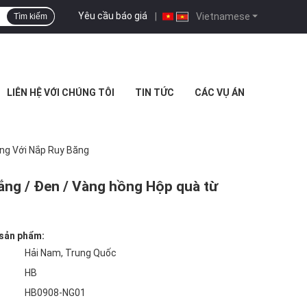
Yêu cầu báo giá
|
Vietnamese
Tìm kiếm
LIÊN HỆ VỚI CHÚNG TÔI
TIN TỨC
CÁC VỤ ÁN
ọng Với Nắp Ruy Băng
rắng / Đen / Vàng hồng Hộp quà từ
 sản phẩm:
Hải Nam, Trung Quốc
HB
HB0908-NG01