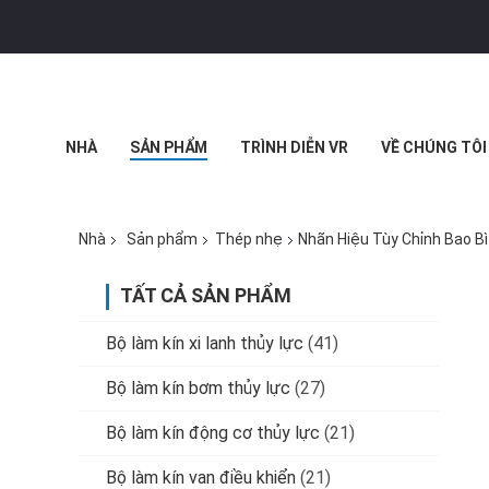
NHÀ
SẢN PHẨM
TRÌNH DIỄN VR
VỀ CHÚNG TÔI
BLOG
Nhà
Sản phẩm
Thép nhẹ
Nhãn Hiệu Tùy Chỉnh Bao B
TẤT CẢ SẢN PHẨM
Bộ làm kín xi lanh thủy lực
(41)
Bộ làm kín bơm thủy lực
(27)
Bộ làm kín động cơ thủy lực
(21)
Bộ làm kín van điều khiển
(21)