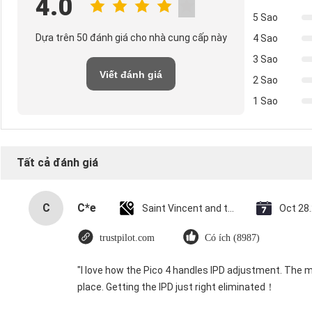
4.0
5 Sao
Dựa trên 50 đánh giá cho nhà cung cấp này
4 Sao
3 Sao
Viết đánh giá
2 Sao
1 Sao
Tất cả đánh giá
C
C*e
Saint Vincent and the Grenadines
Oct 28
trustpilot.com
Có ích (8987)
"I love how the Pico 4 handles IPD adjustment. The ma
place. Getting the IPD just right eliminated！