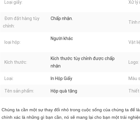
Loại giấy:
Xử lý 
Đơn đặt hàng tùy
Chấp nhận.
Tính 
chỉnh:
Người khác
loại hộp:
Vật li
Kích thước tùy chỉnh được chấp
Kích thước:
Logo:
nhận
Loại:
In Hộp Giấy
Màu s
Tên sản phẩm:
Hộp quà tặng
Thiết
Chúng ta cần một sự thay đổi nhỏ trong cuộc sống của chúng ta để l
chính xác là những gì bạn cần, nó sẽ mang lại cho bạn một trải ngh