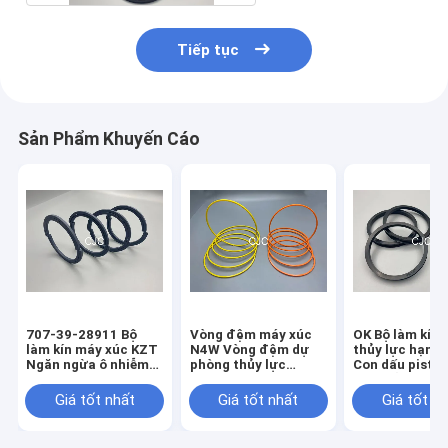
Tiếp tục
Sản Phẩm Khuyến Cáo
707-39-28911 Bộ
Vòng đệm máy xúc
OK Bộ làm kín x
làm kín máy xúc KZT
N4W Vòng đệm dự
thủy lực hạng
Ngăn ngừa ô nhiễm
phòng thủy lực
Con dấu piston
Con dấu dầu pít tông
22000139
lực nhỏ gọn
Giá tốt nhất
Giá tốt nhất
Giá tốt n