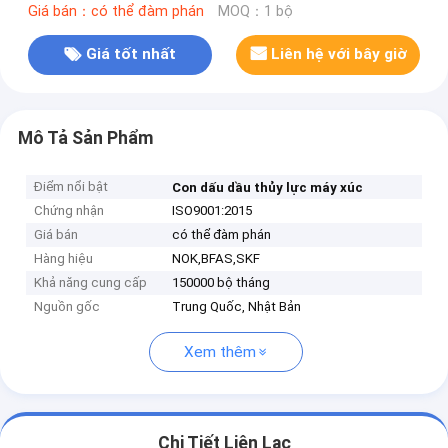
Giá bán：có thể đàm phán
MOQ：1 bộ
Giá tốt nhất
Liên hệ với bây giờ
Mô Tả Sản Phẩm
Điểm nổi bật
Con dấu dầu thủy lực máy xúc
Chứng nhận
ISO9001:2015
Giá bán
có thể đàm phán
Hàng hiệu
NOK,BFAS,SKF
Khả năng cung cấp
150000 bộ tháng
Nguồn gốc
Trung Quốc, Nhật Bản
Xem thêm
Chi Tiết Liên Lạc