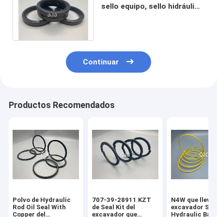
sello equipo, sello hidráulico
resistente del pistón del
aceite SPGW
Continuar
Productos Recomendados
Polvo de Hydraulic
707-39-28911 KZT
N4W que lleva 
Rod Oil Seal With
de Seal Kit del
excavador Seal
Copper del
excavador que
Hydraulic Bac