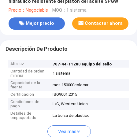
hidráulico resistente del pistón del aceite SPGW
Precio：Negociable
MOQ：1 sistema
Mejor precio
Contactar ahora
Descripción De Producto
Alta luz
707-44-11280 equipo del sello
Cantidad de orden
1 sistema
mínima
Capacidad de la
mes 150000colocar
fuente
Certificación
ISO9001:2015
Condiciones de
L/C, Western Union
pago
Detalles de
La bolsa de plástico
empaquetado
Vea más