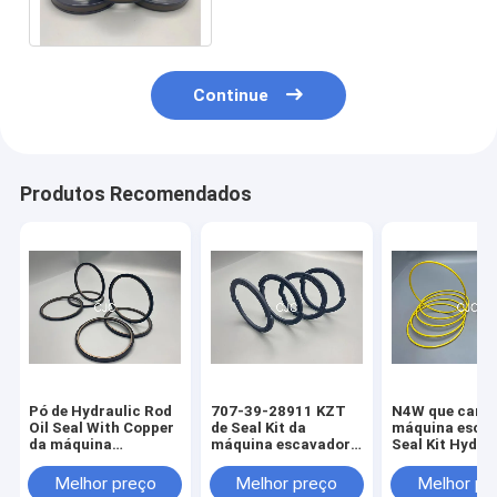
pistão do óleo SPGW
Continue
Produtos Recomendados
Pó de Hydraulic Rod
707-39-28911 KZT
N4W que carre
Oil Seal With Copper
de Seal Kit da
máquina esca
da máquina
máquina escavadora
Seal Kit Hydra
escavadora de SPN
que impede selos do
Backup Ring
óleo do pistão da
22000139 da g
Melhor preço
Melhor preço
Melhor pr
poluição