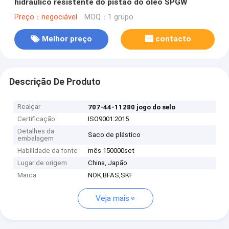
hidráulico resistente do pistão do óleo SPGW
Preço：negociável
MOQ：1 grupo
Melhor preço
contacto
Descrição De Produto
Realçar
707-44-11280 jogo do selo
Certificação
ISO9001:2015
Detalhes da
Saco de plástico
embalagem
Habilidade da fonte
mês 150000set
Lugar de origem
China, Japão
Marca
NOK,BFAS,SKF
Veja mais