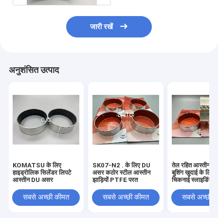
जारी रखें
अनुशंसित उत्पाद
KOMATSU के लिए
SK07-N2 . के लिए DU
तेल रहित आस्तीन कठ
हाइड्रोलिक सिलेंडर लिपटे
असर कठोर स्टील आस्तीन
बुशिंग खुदाई के लिए स
आस्तीन DU असर
झाड़ियों PTFE परत
चिकनाई स्लाइडिंग
सबसे अच्छी कीमत
सबसे अच्छी कीमत
सबसे अच्छी 