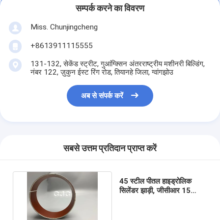
सम्पर्क करने का विवरण
Miss. Chunjingcheng
+8613911115555
131-132, सेकेंड स्ट्रीट, गुआंग्क्सिन अंतरराष्ट्रीय मशीनरी बिल्डिंग,
नंबर 122, ज़ुकुन ईस्ट रिंग रोड, तियानहे जिला, ग्वांगझोउ
अब से संपर्क करें
सबसे उत्तम प्रतिदान प्राप्त करें
45 स्टील पीतल हाइड्रोलिक
सिलेंडर झाड़ी, जीसीआर 15
निकला हुआ किनारा आस्तीन झाड़ी;