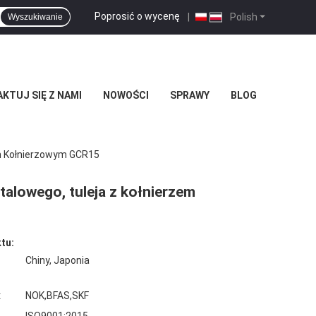
Poprosić o wycenę
|
Polish
Wyszukiwanie
KTUJ SIĘ Z NAMI
NOWOŚCI
SPRAWY
BLOG
em Kołnierzowym GCR15
talowego, tuleja z kołnierzem
tu:
Chiny, Japonia
:
NOK,BFAS,SKF