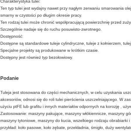
Charakterystyka tulei:
Ten typ tulei jest wydajny nawet przy nagłym zerwaniu smarowania ole
smarny w czystości po długim okresie pracy.
Ten rodzaj tulei może chronić współpracującą powierzchnię przed zuż
Szczególnie nadaje się do ruchu posuwisto-zwrotnego.
Dostępność:
Dostępne są standardowe tuleje cylindryczne, tuleje z kołnierzem, tule
Specjalne projekty są produkowane w krótkim czasie.
Dostępny jest również typ bezołowiowy.
Podanie
Tuleja jest stosowana do części mechanicznych, w celu uzyskania uszcz
akcesoriów, odnosi się do roli tulei pierścienia uszczelniającego. W 
użyciu ptFE lub grafitu i innych materiałów odpornych na korozję , uży
Zastosowanie: maszyny pakujące, maszyny włókiennicze, maszyny gór
maszyny tytoniowe, maszyny do kucia, wszelkiego rodzaju obrabiarki 
przykład: koło pasowe, koło zębate, przekładnia, śmigło, duży wentyl