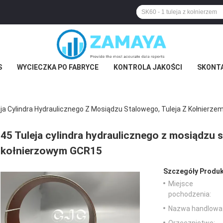
S
WYCIECZKA PO FABRYCE
KONTROLA JAKOŚCI
SKONTA
eja Cylindra Hydraulicznego Z Mosiądzu Stalowego, Tuleja Z Kołnierz
45 Tuleja cylindra hydraulicznego z mosiądzu s
kołnierzowym GCR15
Szczegóły Produk
Miejsce
pochodzenia:
Nazwa handlowa