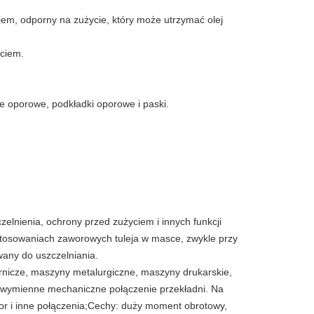
jem, odporny na zużycie, który może utrzymać olej
yciem.
je oporowe, podkładki oporowe i paski.
elnienia, ochrony przed zużyciem i innych funkcji
zastosowaniach zaworowych tuleja w masce, zwykle przy
wany do uszczelniania.
nicze, maszyny metalurgiczne, maszyny drukarskie,
i wymienne mechaniczne połączenie przekładni. Na
ator i inne połączenia;Cechy: duży moment obrotowy,