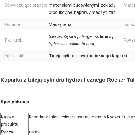
Obowiązujące branże:
materiałami budowlanymi, zakłady
Mater
produkcyjne, naprawy maszyn, fab
Podanie:
Maszyneria
Funkc
Sleeve ;
Rękaw ;
Flange ;
Kołnierz ;
Typ tulei:
Rodza
Sphercial bushing bearing
Podkreślić:
Tuleja cylindra hydraulicznego koparki
Koparka z tuleją cylindra hydraulicznego Rocker Tule
Specyfikacja
Nazwa
Koparka z tuleją cylindra hydraulicznego Rocker Tuleja 
produktu
Rodzaj
rękaw