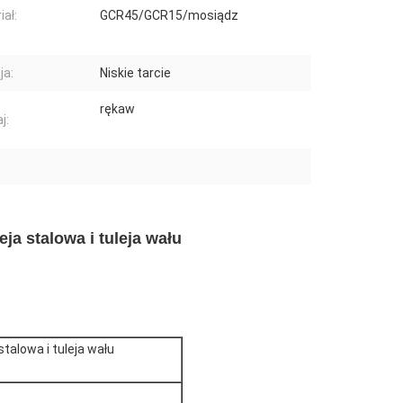
iał:
GCR45/GCR15/mosiądz
ja:
Niskie tarcie
rękaw
j:
ja stalowa i tuleja wału
stalowa i tuleja wału