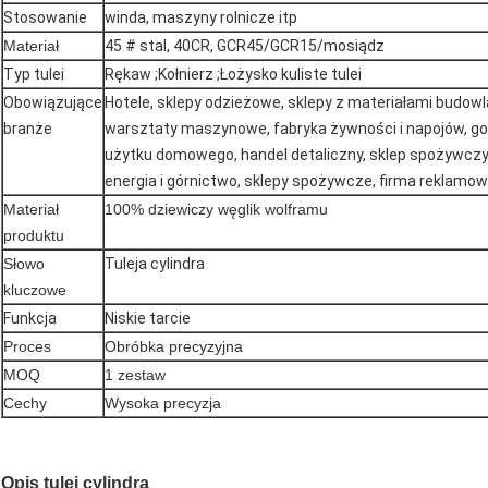
Stosowanie
winda, maszyny rolnicze itp
Materiał
45 # stal, 40CR, GCR45/GCR15/mosiądz
Typ tulei
Rękaw ;Kołnierz ;Łożysko kuliste tulei
Obowiązujące
Hotele, sklepy odzieżowe, sklepy z materiałami budowl
branże
warsztaty maszynowe, fabryka żywności i napojów, go
użytku domowego, handel detaliczny, sklep spożywczy,
energia i górnictwo, sklepy spożywcze, firma reklamo
Materiał
100% dziewiczy węglik wolframu
produktu
Słowo
Tuleja cylindra
kluczowe
Funkcja
Niskie tarcie
Proces
Obróbka precyzyjna
MOQ
1 zestaw
Cechy
Wysoka precyzja
Opis tulei cylindra