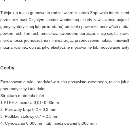
Tuleja lub tuleja gumowa to rodzaj wibroizolatora.Zapewnia interfejs 
przez przepust.Częstym zastosowaniem są układy zawieszenia pojazdów
gumy syntetycznej lub poliuretanu) oddziela powierzchnie dwóch meta
pewien ruch.Ten ruch umożliwia swobodne poruszanie się części zawie
nierówności, jednocześnie minimalizując przenoszenie hałasu i niewie
można również opisać jako elastyczne mocowanie lub mocowanie anty
Cechy
Zastosowanie tulei, produktów ruchu posuwisto-zwrotnego, takich jak 
pneumatyczny i tak dalej.
Struktura materiału tulei
1.PTFE z miedzią 0,01~0,03mm
2. Porowaty brąz 0,2 ~ 0,3 mm
3. Podkład stalowy 0,7 ~ 2,3 mm
4. Cynowanie 0,005 mm lub miedziowanie 0,008 mm