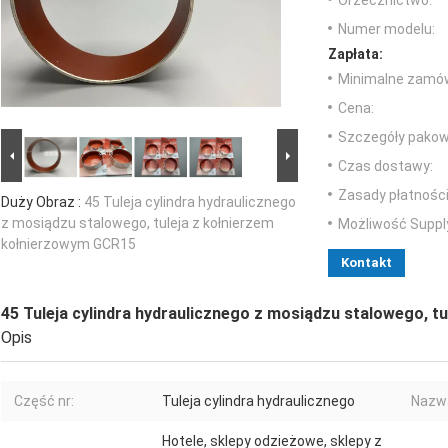
Orzecznictwo:
Numer modelu:
Zapłata:
Minimalne zamów
Cena:
Szczegóły pakow
Czas dostawy:
Zasady płatności
Duży Obraz :
45 Tuleja cylindra hydraulicznego
z mosiądzu stalowego, tuleja z kołnierzem
Możliwość Suppl
kołnierzowym GCR15
Kontakt
45 Tuleja cylindra hydraulicznego z mosiądzu stalowego, 
Opis
Część nr:
Tuleja cylindra hydraulicznego
Nazwa
Hotele, sklepy odzieżowe, sklepy z