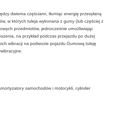
między dwiema częściami, tłumiąc energię przesyłaną
, w których tuleja wykonana z gumy (lub częściej z
lowych przedmiotów, jednocześnie umożliwiając
szenia, na przykład podczas przejazdu po dużej
lkich wibracji na podwozie pojazdu.Gumową tuleję
wibracyjne.
amortyzatory samochodów i motocykli, cylinder