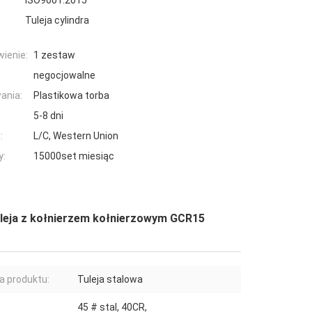
ISO9001:2015
Tuleja cylindra
ienie:
1 zestaw
negocjowalne
ania:
Plastikowa torba
5-8 dni
:
L/C, Western Union
y:
15000set miesiąc
tuleja z kołnierzem kołnierzowym GCR15
 produktu:
Tuleja stalowa
45 # stal, 40CR,