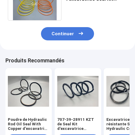
Hydraulic Backup Ring
22000139 de garniture
Continuer
Produits Recommandés
Poudre de Hydraulic
707-39-28911 KZT
Excavatrice
Rod Oil Seal With
de Seal Kit
résistante Seal
Copper d'excavatrice
d'excavatrice
Hydraulic Co
de SPN
empêchant des
Piston Seal de