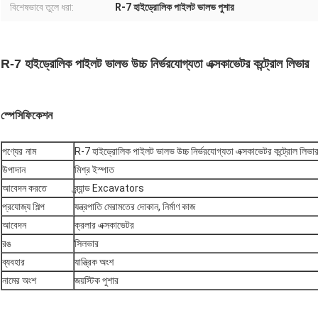
বিশেষভাবে তুলে ধরা:
R-7 হাইড্রোলিক পাইলট ভালভ পুশার
R-7 হাইড্রোলিক পাইলট ভালভ উচ্চ নির্ভরযোগ্যতা এক্সকাভেটর কন্ট্রোল লিভার
স্পেসিফিকেশন
পণ্যের নাম
R-7 হাইড্রোলিক পাইলট ভালভ উচ্চ নির্ভরযোগ্যতা এক্সকাভেটর কন্ট্রোল লিভা
উপাদান
মিশ্র ইস্পাত
আবেদন করতে
ব্র্যান্ড Excavators
প্রযোজ্য শিল্প
যন্ত্রপাতি মেরামতের দোকান, নির্মাণ কাজ
আবেদন
ক্রলার এক্সকাভেটর
রঙ
সিলভার
ব্যবহার
যান্ত্রিক অংশ
নামের অংশ
জয়স্টিক পুশার