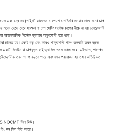
 খোলে এবং বন্ধ হয়।পাইলট ভালভের চারপাশে চাপ তৈরি হওয়ার সাথে সাথে চাপ
যে ছেড়ে দেবে যতক্ষণ না চাপ সেটিং সর্বোচ্চ চাপের নীচে না হয়।সেকেন্ডারি
ুরো হাইড্রোলিক সিস্টেম ব্যবহার অনুপযোগী হয়ে পড়ে।
 দ্বারা চালিত হয়।একটি বড় এবং আরও শক্তিশালী পাম্প জলবাহী তরল দ্রুত
 একটি সিস্টেম যা চাপযুক্ত হাইড্রোলিক তরল সঞ্চয় করে।এইভাবে, পাম্পের
াবে হাইড্রোলিক তরল পাম্প করতে পারে এবং যখন প্রয়োজন হয় তখন অতিরিক্ত
ের জন্য SINOCMP সিল কিট।
ও-রিং বক্স সিল কিট আছে।