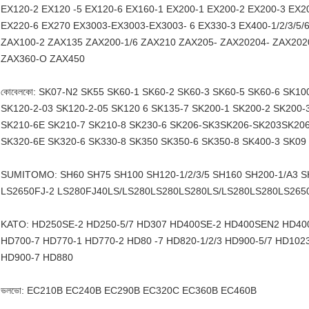
EX120-2 EX120 -5 EX120-6 EX160-1 EX200-1 EX200-2 EX200-3 EX2
EX220-6 EX270 EX3003-EX3003-EX3003- 6 EX330-3 EX400-1/2/3/5/
ZAX100-2 ZAX135 ZAX200-1/6 ZAX210 ZAX205- ZAX20204- ZAX202
ZAX360-O ZAX450
কোবেলকো: SK07-N2 SK55 SK60-1 SK60-2 SK60-3 SK60-5 SK60-6 SK10
SK120-2-03 SK120-2-05 SK120 6 SK135-7 SK200-1 SK200-2 SK200-
SK210-6E SK210-7 SK210-8 SK230-6 SK206-SK3SK206-SK203SK206
SK320-6E SK320-6 SK330-8 SK350 SK350-6 SK350-8 SK400-3 SK09
SUMITOMO: SH60 SH75 SH100 SH120-1/2/3/5 SH160 SH200-1/A3 S
LS2650FJ-2 LS280FJ40LS/LS280LS280LS280LS/LS280LS280LS265
KATO: HD250SE-2 HD250-5/7 HD307 HD400SE-2 HD400SEN2 HD400-
HD700-7 HD770-1 HD770-2 HD80 -7 HD820-1/2/3 HD900-5/7 HD10
HD900-7 HD880
ভলভো: EC210B EC240B EC290B EC320C EC360B EC460B