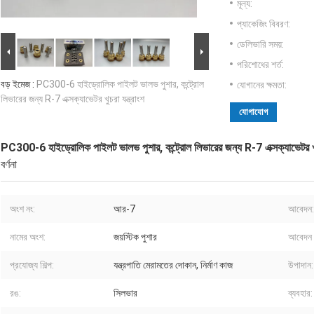
মূল্য:
প্যাকেজিং বিবরণ:
ডেলিভারি সময়:
পরিশোধের শর্ত:
বড় ইমেজ :
PC300-6 হাইড্রোলিক পাইলট ভালভ পুশার, কন্ট্রোল
যোগানের ক্ষমতা:
লিভারের জন্য R-7 এক্সক্যাভেটর খুচরা যন্ত্রাংশ
যোগাযোগ
PC300-6 হাইড্রোলিক পাইলট ভালভ পুশার, কন্ট্রোল লিভারের জন্য R-7 এক্সক্যাভেটর খুচর
বর্ণনা
অংশ নং:
আর-7
আবেদন:
নামের অংশ:
জয়স্টিক পুশার
আবেদন 
প্রযোজ্য শিল্প:
যন্ত্রপাতি মেরামতের দোকান, নির্মাণ কাজ
উপাদান:
রঙ:
সিলভার
ব্যবহার: