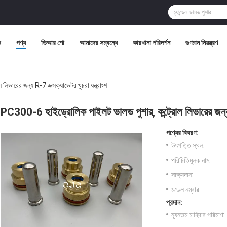
ি
পণ্য
ভিআর শো
আমাদের সম্বন্ধে
কারখানা পরিদর্শন
গুণমান নিয়ন্ত্রণ
ভারের জন্য R-7 এক্সক্যাভেটর খুচরা যন্ত্রাংশ
PC300-6 হাইড্রোলিক পাইলট ভালভ পুশার, কন্ট্রোল লিভারের জন্য R
পণ্যের বিবরণ:
উৎপত্তি স্থল:
পরিচিতিমুলক নাম:
সাক্ষ্যদান:
মডেল নম্বার:
প্রদান:
ন্যূনতম চাহিদার পরিমাণ: