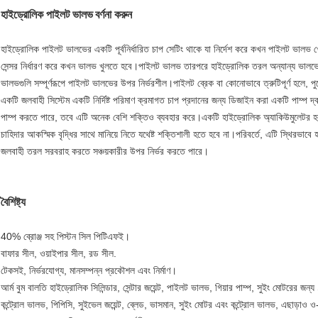
হাইড্রোলিক পাইলট ভালভ
বর্ণনা করুন
হাইড্রোলিক পাইলট ভালভের একটি পূর্বনির্ধারিত চাপ সেটিং থাকে যা নির্দেশ করে কখন পাইলট ভালভ
সেন্সর নির্ধারণ করে কখন ভালভ খুলতে হবে।পাইলট ভালভ তারপরে হাইড্রোলিক তরল অন্যান্য ভালভের মধ্
ভালভগুলি সম্পূর্ণরূপে পাইলট ভালভের উপর নির্ভরশীল।পাইলট ব্রেক বা কোনোভাবে ত্রুটিপূর্ণ হলে, প
একটি জলবাহী সিস্টেম একটি নির্দিষ্ট পরিমাণ ক্রমাগত চাপ প্রদানের জন্য ডিজাইন করা একটি পাম্প
পাম্প করতে পারে, তবে এটি অনেক বেশি শক্তিও ব্যবহার করে।একটি হাইড্রোলিক অ্যাকিউমুলেটর হল
চাহিদার আকস্মিক বৃদ্ধির সাথে মানিয়ে নিতে যথেষ্ট শক্তিশালী হতে হবে না।পরিবর্তে, এটি স্থিরভ
জলবাহী তরল সরবরাহ করতে সঞ্চয়কারীর উপর নির্ভর করতে পারে।
বৈশিষ্ট্য
40% ব্রোঞ্জ সহ পিস্টন সিল পিটিএফই।
বাফার সীল, ওয়াইপার সীল, রড সীল.
টেকসই, নির্ভরযোগ্য, মানসম্পন্ন প্রকৌশল এবং নির্মাণ।
আর্ম বুম বালতি হাইড্রোলিক সিলিন্ডার, সেন্টার জয়েন্ট, পাইলট ভালভ, গিয়ার পাম্প, সুইং মোটর
কন্ট্রোল ভালভ, পিপিসি, সুইভেল জয়েন্ট, ব্লেড, ভাসমান, সুইং মোটর এবং কন্ট্রোল ভালভ, এছাড়াও 