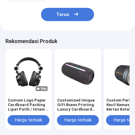
Terus
Rekomendasi Produk
Custom Logo Paper
Customized Unique
Custom Perhi
Cardboard Packing
Gift Boxes Printing
Kecil Kemasan
Lipat Putih / Hitam /
Luxury Cardboard
Kertas Kotak 
Rose Gold Luxury
Gift Box Packaging
Gadis Murah
Magnetic Gift Box
Perhiasan Valentine
Packing Box
Harga terbaik
Harga terbaik
Harga terb
dengan Ribbon
Rose Gift Box
Closure