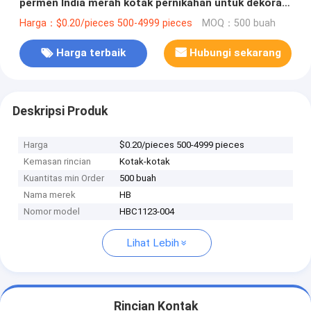
permen India merah kotak pernikahan untuk dekorasi
pernikahan
Harga：$0.20/pieces 500-4999 pieces
MOQ：500 buah
Harga terbaik
Hubungi sekarang
Deskripsi Produk
Harga
$0.20/pieces 500-4999 pieces
Kemasan rincian
Kotak-kotak
Kuantitas min Order
500 buah
Nama merek
HB
Nomor model
HBC1123-004
Lihat Lebih
Rincian Kontak